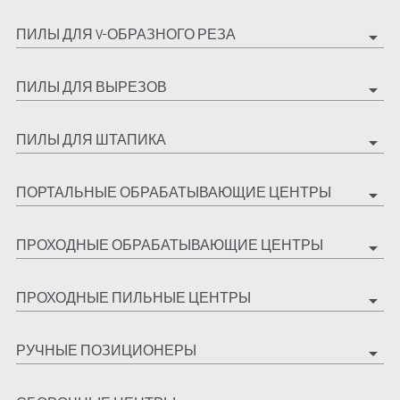
ПИЛЫ ДЛЯ V-ОБРАЗНОГО РЕЗА
arrow_drop_down
ПИЛЫ ДЛЯ ВЫРЕЗОВ
arrow_drop_down
ПИЛЫ ДЛЯ ШТАПИКА
arrow_drop_down
ПОРТАЛЬНЫЕ ОБРАБАТЫВАЮЩИЕ ЦЕНТРЫ
arrow_drop_down
ПРОХОДНЫЕ ОБРАБАТЫВАЮЩИЕ ЦЕНТРЫ
arrow_drop_down
ПРОХОДНЫЕ ПИЛЬНЫЕ ЦЕНТРЫ
arrow_drop_down
РУЧНЫЕ ПОЗИЦИОНЕРЫ
arrow_drop_down