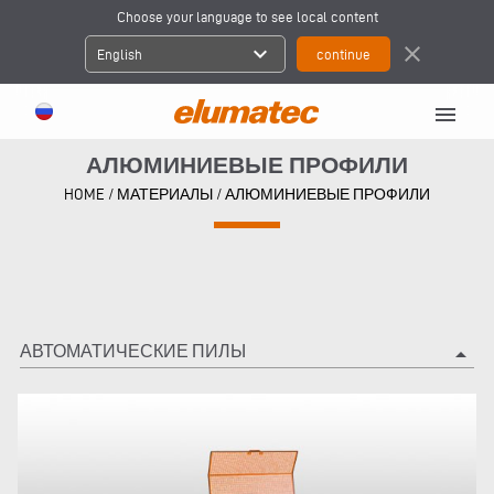
Choose your language to see local content
expand_more
close
English
menu
АЛЮМИНИЕВЫЕ ПРОФИЛИ
HOME
/
МАТЕРИАЛЫ
/
АЛЮМИНИЕВЫЕ ПРОФИЛИ
АВТОМАТИЧЕСКИЕ ПИЛЫ
arrow_drop_up