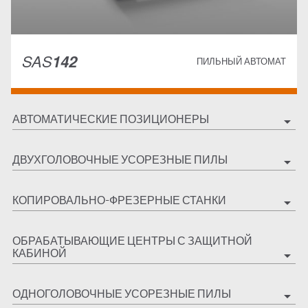
SAS
142
ПИЛЬНЫЙ АВТОМАТ
АВТОМАТИЧЕСКИЕ ПОЗИЦИОНЕРЫ
arrow_drop_down
ДВУХГОЛОВОЧНЫЕ УСОРЕЗНЫЕ ПИЛЫ
arrow_drop_down
КОПИРОВАЛЬНО-ФРЕЗЕРНЫЕ СТАНКИ
arrow_drop_down
ОБРАБАТЫВАЮЩИЕ ЦЕНТРЫ С ЗАЩИТНОЙ
КАБИНОЙ
arrow_drop_down
ОДНОГОЛОВОЧНЫЕ УСОРЕЗНЫЕ ПИЛЫ
arrow_drop_down