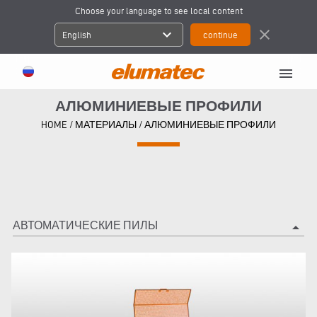
Choose your language to see local content
expand_more
close
English
menu
АЛЮМИНИЕВЫЕ ПРОФИЛИ
HOME
/
МАТЕРИАЛЫ
/
АЛЮМИНИЕВЫЕ ПРОФИЛИ
АВТОМАТИЧЕСКИЕ ПИЛЫ
arrow_drop_up