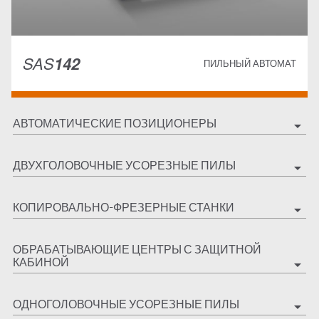
SAS
142
ПИЛЬНЫЙ АВТОМАТ
АВТОМАТИЧЕСКИЕ ПОЗИЦИОНЕРЫ
arrow_drop_down
ДВУХГОЛОВОЧНЫЕ УСОРЕЗНЫЕ ПИЛЫ
arrow_drop_down
КОПИРОВАЛЬНО-ФРЕЗЕРНЫЕ СТАНКИ
arrow_drop_down
ОБРАБАТЫВАЮЩИЕ ЦЕНТРЫ С ЗАЩИТНОЙ
КАБИНОЙ
arrow_drop_down
ОДНОГОЛОВОЧНЫЕ УСОРЕЗНЫЕ ПИЛЫ
arrow_drop_down