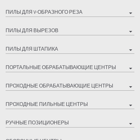
ПИЛЫ ДЛЯ V-ОБРАЗНОГО РЕЗА
arrow_drop_down
ПИЛЫ ДЛЯ ВЫРЕЗОВ
arrow_drop_down
ПИЛЫ ДЛЯ ШТАПИКА
arrow_drop_down
ПОРТАЛЬНЫЕ ОБРАБАТЫВАЮЩИЕ ЦЕНТРЫ
arrow_drop_down
ПРОХОДНЫЕ ОБРАБАТЫВАЮЩИЕ ЦЕНТРЫ
arrow_drop_down
ПРОХОДНЫЕ ПИЛЬНЫЕ ЦЕНТРЫ
arrow_drop_down
РУЧНЫЕ ПОЗИЦИОНЕРЫ
arrow_drop_down