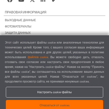
ПРАВОВАЯ ИНФОРМАЦИЯ
ВЫХОДНЫЕ ДАННЫЕ
ФОТОМАТЕРИАЛЫ
ЗАЩИТА ДАННЫХ
ЗАЩИТА ДАННЫХ, ЗАРУБЕЖНЫЕ ПОДРАЗДЕЛЕНИЯ
Этот сайт использует файлы cookie или аналогичные технологии для
ОБЩИЕ УСЛОВИЯ СДЕЛОК
технических целей. Кроме того, с вашего согласия ваша информация
ОБЩИЕ УСЛОВИЯ ПРОДАЖИ
может быть использована и для других целей, указанных в политике
использования
файлов cookie
. Вы можете свободно дать, отказать,
НАСТРОЙКИ COOKIES
отозвать свое согласие или настроить свои предпочтения в любое
КОДЕКС ПОВЕДЕНИЯ ПОСТАВЩИКОВ
время, нажав на "Настроить cookie-файлы". Нажав на кнопку "Принять
все файлы cookie", вы соглашаетесь на использование ваших данных
для всех указанных целей. Нажав "Отказаться от cookies", вы
продолжите просмотр сайта, не принимая ненужные cookies.
Настроить cookie-файлы
elumatec AG - Pinacher Straße 61 - 75417 Mühlacker - Германия - Телефон
Отказаться от cookies
+49 7041-14 0
-
mail@elumatec.com