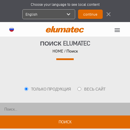
Choose your language to see local content
expand_more
close
English
menu
ПОИСК ELUMATEC
HOME
/ Поиск
ТОЛЬКО ПРОДУКЦИЯ
ВЕСЬ САЙТ