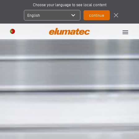
Choose your language to see local content
expand_more
close
English
menu