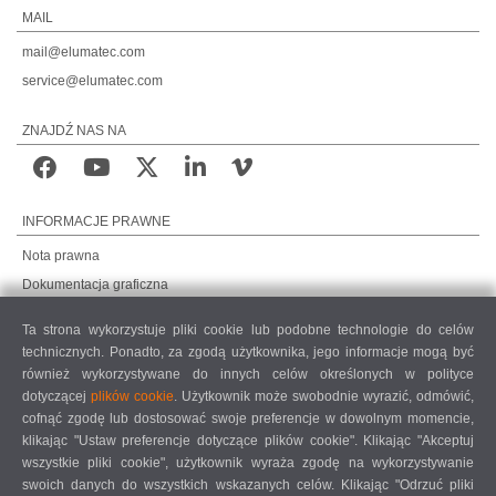
MAIL
mail@elumatec.com
service@elumatec.com
ZNAJDŹ NAS NA
INFORMACJE PRAWNE
Nota prawna
Dokumentacja graficzna
Ochrona danych
Ta strona wykorzystuje pliki cookie lub podobne technologie do celów
Ochrona danych, rynki międzynarodowe
technicznych. Ponadto, za zgodą użytkownika, jego informacje mogą być
Ogólne warunki sprzedaży
również wykorzystywane do innych celów określonych w polityce
dotyczącej
plików cookie
. Użytkownik może swobodnie wyrazić, odmówić,
UMOWA O KONSERWACJĘ ZDALNĄ
cofnąć zgodę lub dostosować swoje preferencje w dowolnym momencie,
COOKIE SETTINGS
klikając "Ustaw preferencje dotyczące plików cookie". Klikając "Akceptuj
KODEKS POSTĘPOWANIA DOSTAWCÓW
wszystkie pliki cookie", użytkownik wyraża zgodę na wykorzystywanie
swoich danych do wszystkich wskazanych celów. Klikając "Odrzuć pliki