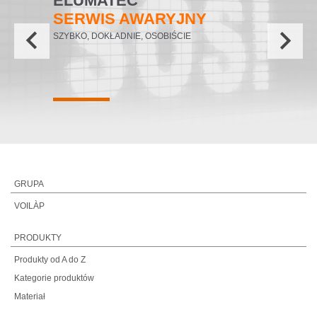
ELUMATEC
SERWIS AWARYJNY
keyboard_arrow_left
keyboard_arrow_right
SZYBKO, DOKŁADNIE, OSOBIŚCIE
GRUPA
VOILÀP
PRODUKTY
Produkty od A do Z
Kategorie produktów
Materiał