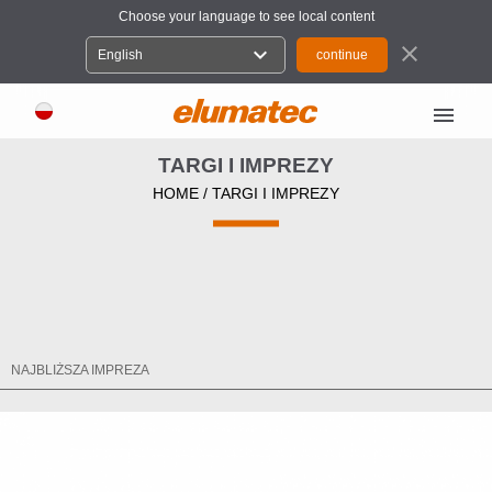
Choose your language to see local content
close
expand_more
English
menu
TARGI I IMPREZY
HOME
/ TARGI I IMPREZY
NAJBLIŻSZA IMPREZA