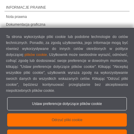
INFORMACJE PRAWNE
Nota prawna
Dokumentacja graficzna
Ochrona danych
Ta strona wykorzystuje pliki cookie lub podobne technologie do celów
Ochrona danych, rynki międzynarodowe
technicznych. Ponadto, za zgodą użytkownika, jego informacje mogą być
Ogólne warunki sprzedaży
również wykorzystywane do innych celów określonych w polityce
dotyczącej
plików cookie
. Użytkownik może swobodnie wyrazić, odmówić,
UMOWA O KONSERWACJĘ ZDALNĄ
cofnąć zgodę lub dostosować swoje preferencje w dowolnym momencie,
COOKIE SETTINGS
klikając "Ustaw preferencje dotyczące plików cookie". Klikając "Akceptuj
KODEKS POSTĘPOWANIA DOSTAWCÓW
wszystkie pliki cookie", użytkownik wyraża zgodę na wykorzystywanie
swoich danych do wszystkich wskazanych celów. Klikając "Odrzuć pliki
cookie", będziesz kontynuować przeglądanie bez akceptowania
niepotrzebnych plików cookie.
Ustaw preferencje dotyczące plików cookie
elumatec AG - Pinacher Straße 61 - 75417 Mühlacker - Niemcy - Telefon
Odrzuć pliki cookie
+49 7041-14 0
-
mail@elumatec.com
elumatec AG infocenter - Lugwaldstraße 20 - 75417 Mühlacker - Niemcy