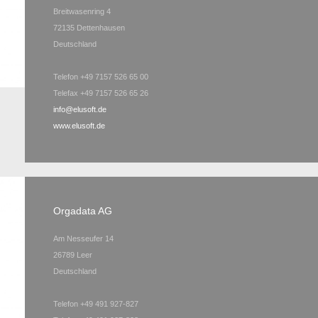
Breitwasenring 4
72135 Dettenhausen
Deutschland
Telefon +49 7157 526 65 00
Telefax +49 7157 526 65 26
info@elusoft.de
www.elusoft.de
Orgadata AG
Am Nesseufer 14
26789 Leer
Deutschland
Telefon +49 491 927-827