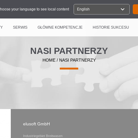
expand_more
hoose your language to see local content
English
TY
SERWIS
GŁÓWNE KOMPETENCJE
HISTORIE SUKCESU
NASI PARTNERZY
HOME
/
NASI PARTNERZY
elusoft GmbH
Industriegebiet Breitwasen