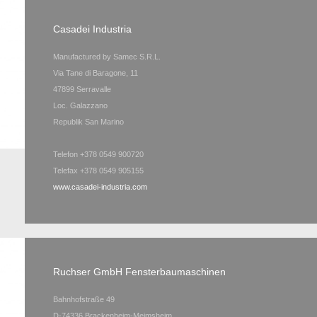
Casadei Industria
Manufactured by Samec S.R.L.
Via Tane di Baragone, 11
47899 Serravalle
Loc. Galazzano
Republik San Marino
Telefon +378 0549 900720
Telefax +378 0549 905155
www.casadei-industria.com
Ruchser GmbH Fensterbaumaschinen
Bahnhofstraße 49
D-74336 Brackenheim-Meimsheim