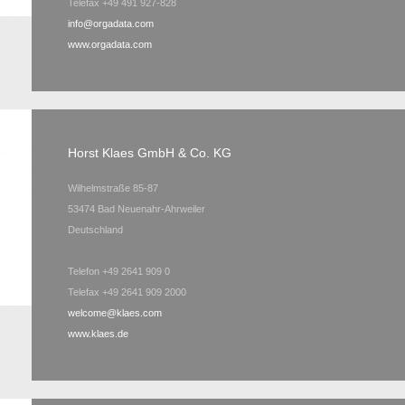
Telefax +49 491 927-828
info@orgadata.com
www.orgadata.com
Horst Klaes GmbH & Co. KG
Wilhelmstraße 85-87
53474 Bad Neuenahr-Ahrweiler
Deutschland
Telefon +49 2641 909 0
Telefax +49 2641 909 2000
welcome@klaes.com
www.klaes.de