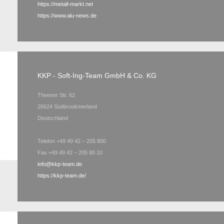
https://metall-markt.net
https://www.alu-news.de
KKP - Soft-Ing-Team GmbH & Co. KG
Theener Str. 62
26624 Südbrookmerland
Deutschland
Telefon +49 49 42 – 205 800
Fax +49 49 42 – 205 80 10
info@kkp-team.de
https://kkp-team.de/