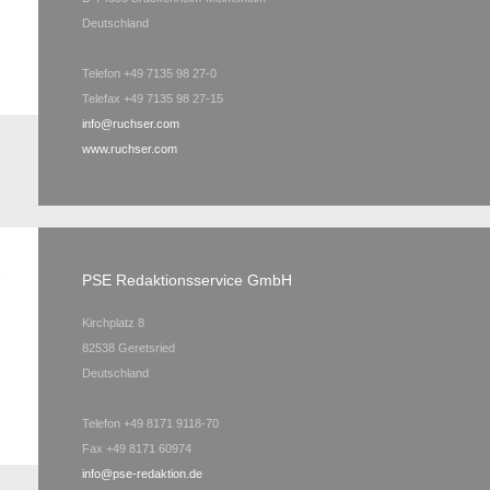
Deutschland
Telefon +49 7135 98 27-0
Telefax +49 7135 98 27-15
info@ruchser.com
www.ruchser.com
PSE Redaktionsservice GmbH
Kirchplatz 8
82538 Geretsried
Deutschland
Telefon +49 8171 9118-70
Fax +49 8171 60974
info@pse-redaktion.de