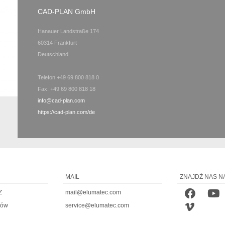
CAD-PLAN GmbH
Hanauer Landstraße 174
60314 Frankfurt
Deutschland
Telefon +49 69 800 818 0
Fax: +49 69 800 818 18
info@cad-plan.com
https://cad-plan.com/de
MAIL
ZNAJDŹ NAS N
Z
mail@elumatec.com
tów
service@elumatec.com