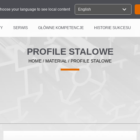
expand_more
hoose your language to see local content
English
TY
SERWIS
GŁÓWNE KOMPETENCJE
HISTORIE SUKCESU
PROFILE STALOWE
HOME
/
MATERIAŁ
/
PROFILE STALOWE