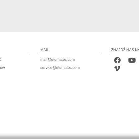
MAIL
ZNAJDŹ NAS N
Z
mail@elumatec.com
tów
service@elumatec.com