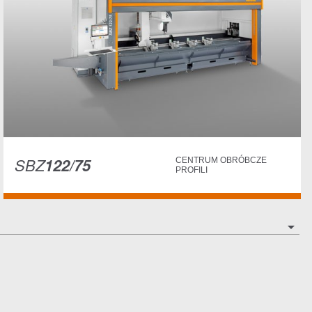
SBZ
122/75
CENTRUM OBRÓBCZE
PROFILI
arrow_drop_down