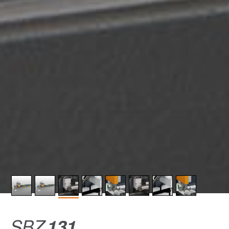
SBZ
131