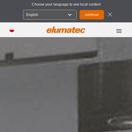
Choose your language to see local content
close
expand_more
English
menu