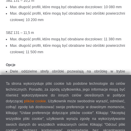
SBZ 131 – 10,2 m
Max. długość profili, które mogą być obrabiane doczołowo: 10 080 mm
Max. długość profili, które mogą być obrabiane bez obróbki powierzchni
czołowej: 10 200 mm
SBZ 131 – 11,5 m
Max. długość profili, które mogą być obrabiane doczołowo: 11 380 mm
Max. długość profili, które mogą być obrabiane bez obróbki powierzchni
czołowej: 11 500 mm
Opcje
Dwie oddzielne strefy obróbki pozwalają na obróbkę w trybie
wahadłowym. Do zabezpieczenia obszaru wykorzystywany jest
Ta strona wykorzystuje pliki cookie lub podobne technologie do celów
dodatkowo skaner laserowy po stronie operatora, zapewniający
technicznych. Ponadto, za zgodą użytkownika, jego informacje mogą być
maksymalne bezpieczeństwo.
również wykorzystywane do innych celów określonych w polityce
Program taktowania ze specjalnym urządzeniem mocującym oraz
dotyczącej
plików cookie
. Użytkownik może swobodnie wyrazić, odmówić,
przenośnikiem taśmowym
cofnąć zgodę lub dostosować swoje preferencje w dowolnym momencie,
Automatyczny pomiar długości profilu
klikając "Ustaw preferencje dotyczące plików cookie". Klikając "Akceptuj
Frezarskie głowice kątowe
wszystkie pliki cookie", użytkownik wyraża zgodę na wykorzystywanie
Wrzeciona szybkoobrotowe
swoich danych do wszystkich wskazanych celów. Klikając "Odrzuć pliki
Wrzeciona wolnoobrotowe
cookie", będziesz kontynuować przeglądanie bez akceptowania