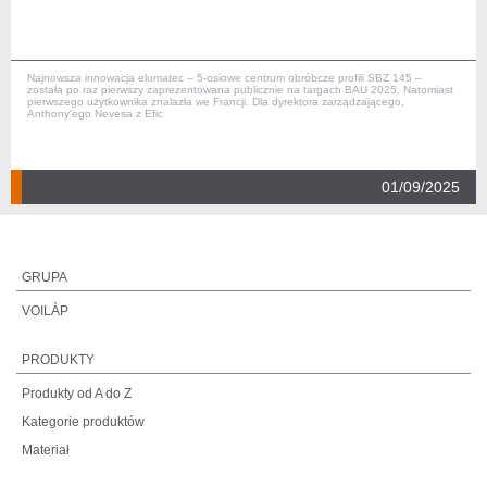
Najnowsza innowacja elumatec – 5-osiowe centrum obróbcze profili SBZ 145 –
została po raz pierwszy zaprezentowana publicznie na targach BAU 2025. Natomiast
pierwszego użytkownika znalazła we Francji. Dla dyrektora zarządzającego,
Anthony'ego Nevesa z Efic
01/09/2025
GRUPA
VOILÀP
PRODUKTY
Produkty od A do Z
Kategorie produktów
Materiał