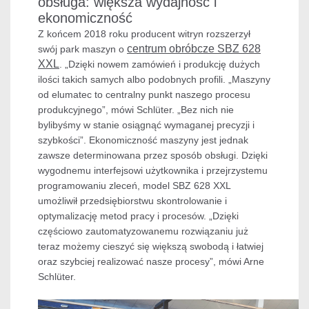
obsługa: większa wydajność i
ekonomiczność
Z końcem 2018 roku producent witryn rozszerzył
centrum obróbcze SBZ 628
swój park maszyn o
XXL
. „Dzięki nowem zamówień i produkcję dużych
ilości takich samych albo podobnych profili. „Maszyny
od elumatec to centralny punkt naszego procesu
produkcyjnego”, mówi Schlüter. „Bez nich nie
bylibyśmy w stanie osiągnąć wymaganej precyzji i
szybkości”. Ekonomiczność maszyny jest jednak
zawsze determinowana przez sposób obsługi. Dzięki
wygodnemu interfejsowi użytkownika i przejrzystemu
programowaniu zleceń, model SBZ 628 XXL
umożliwił przedsiębiorstwu skontrolowanie i
optymalizację metod pracy i procesów. „Dzięki
częściowo zautomatyzowanemu rozwiązaniu już
teraz możemy cieszyć się większą swobodą i łatwiej
oraz szybciej realizować nasze procesy”, mówi Arne
Schlüter.