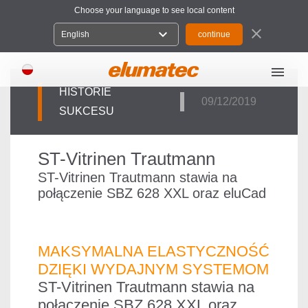
Choose your language to see local content
close
expand_more
English
menu
HISTORIE
09/12/2019
SUKCESU
ST-Vitrinen Trautmann
ST-Vitrinen Trautmann stawia na
połączenie SBZ 628 XXL oraz eluCad
MAKSYMALNA ELASTYCZNOŚĆ
DZIĘKI WYDAJNYM SYSTEMOM
ST-Vitrinen Trautmann stawia na
połączenie SBZ 628 XXL oraz