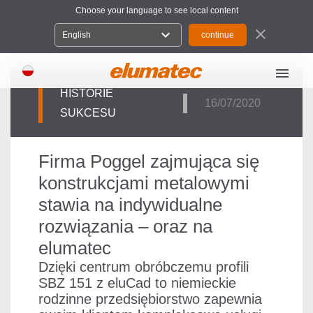
Choose your language to see local content
close
expand_more
English
menu
HISTORIE
16/07/2020
SUKCESU
Firma Poggel zajmująca się
konstrukcjami metalowymi
stawia na indywidualne
rozwiązania – oraz na
elumatec
Dzięki centrum obróbczemu profili
SBZ 151 z eluCad to niemieckie
rodzinne przedsiębiorstwo zapewnia