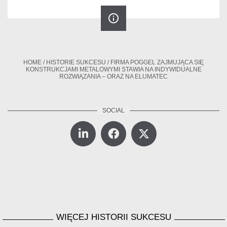
info_outline
HOME
/
HISTORIE SUKCESU
/
FIRMA POGGEL ZAJMUJĄCA SIĘ
KONSTRUKCJAMI METALOWYMI STAWIA NA INDYWIDUALNE
ROZWIĄZANIA – ORAZ NA ELUMATEC
WIĘCEJ HISTORII SUKCESU