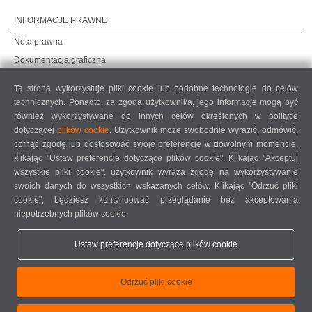
INFORMACJE PRAWNE
Nota prawna
Dokumentacja graficzna
Ochrona danych
Ta strona wykorzystuje pliki cookie lub podobne technologie do celów
Ochrona danych, rynki międzynarodowe
technicznych. Ponadto, za zgodą użytkownika, jego informacje mogą być
Ogólne warunki sprzedaży
również wykorzystywane do innych celów określonych w polityce
dotyczącej
plików cookie
. Użytkownik może swobodnie wyrazić, odmówić,
UMOWA O KONSERWACJĘ ZDALNĄ
cofnąć zgodę lub dostosować swoje preferencje w dowolnym momencie,
COOKIE SETTINGS
klikając "Ustaw preferencje dotyczące plików cookie". Klikając "Akceptuj
KODEKS POSTĘPOWANIA DOSTAWCÓW
wszystkie pliki cookie", użytkownik wyraża zgodę na wykorzystywanie
swoich danych do wszystkich wskazanych celów. Klikając "Odrzuć pliki
cookie", będziesz kontynuować przeglądanie bez akceptowania
niepotrzebnych plików cookie.
Ustaw preferencje dotyczące plików cookie
elumatec AG - Pinacher Straße 61 - 75417 Mühlacker - Niemcy - Telefon
Odrzuć pliki cookie
+49 7041-14 0
-
mail@elumatec.com
elumatec AG infocenter - Lugwaldstraße 20 - 75417 Mühlacker - Niemcy