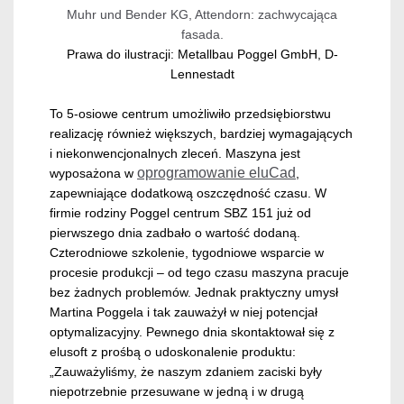
Muhr und Bender KG, Attendorn: zachwycająca
fasada.
Prawa do ilustracji: Metallbau Poggel GmbH, D-
Lennestadt
To 5-osiowe centrum umożliwiło przedsiębiorstwu
realizację również większych, bardziej wymagających
i niekonwencjonalnych zleceń. Maszyna jest
oprogramowanie eluCad
wyposażona w
,
zapewniające dodatkową oszczędność czasu. W
firmie rodziny Poggel centrum SBZ 151 już od
pierwszego dnia zadbało o wartość dodaną.
Czterodniowe szkolenie, tygodniowe wsparcie w
procesie produkcji – od tego czasu maszyna pracuje
bez żadnych problemów. Jednak praktyczny umysł
Martina Poggela i tak zauważył w niej potencjał
optymalizacyjny. Pewnego dnia skontaktował się z
elusoft z prośbą o udoskonalenie produktu:
„Zauważyliśmy, że naszym zdaniem zaciski były
niepotrzebnie przesuwane w jedną i w drugą