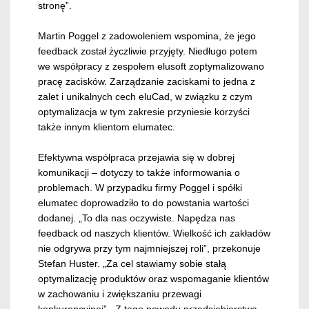
stronę”.
Martin Poggel z zadowoleniem wspomina, że jego
feedback został życzliwie przyjęty. Niedługo potem
we współpracy z zespołem elusoft zoptymalizowano
pracę zacisków. Zarządzanie zaciskami to jedna z
zalet i unikalnych cech eluCad, w związku z czym
optymalizacja w tym zakresie przyniesie korzyści
także innym klientom elumatec.
Efektywna współpraca przejawia się w dobrej
komunikacji – dotyczy to także informowania o
problemach. W przypadku firmy Poggel i spółki
elumatec doprowadziło to do powstania wartości
dodanej. „To dla nas oczywiste. Napędza nas
feedback od naszych klientów. Wielkość ich zakładów
nie odgrywa przy tym najmniejszej roli”, przekonuje
Stefan Huster. „Za cel stawiamy sobie stałą
optymalizację produktów oraz wspomaganie klientów
w zachowaniu i zwiększaniu przewagi
konkurencyjnej”. Z tego powodu przedsiębiorstwa