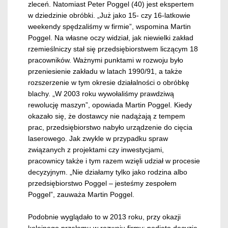
zleceń. Natomiast Peter Poggel (40) jest ekspertem
w dziedzinie obróbki. „Już jako 15- czy 16-latkowie
weekendy spędzaliśmy w firmie”, wspomina Martin
Poggel. Na własne oczy widział, jak niewielki zakład
rzemieślniczy stał się przedsiębiorstwem liczącym 18
pracowników. Ważnymi punktami w rozwoju było
przeniesienie zakładu w latach 1990/91, a także
rozszerzenie w tym okresie działalności o obróbkę
blachy. „W 2003 roku wywołaliśmy prawdziwą
rewolucję maszyn”, opowiada Martin Poggel. Kiedy
okazało się, że dostawcy nie nadążają z tempem
prac, przedsiębiorstwo nabyło urządzenie do cięcia
laserowego. Jak zwykle w przypadku spraw
związanych z projektami czy inwestycjami,
pracownicy także i tym razem wzięli udział w procesie
decyzyjnym. „Nie działamy tylko jako rodzina albo
przedsiębiorstwo Poggel – jesteśmy zespołem
Poggel”, zauważa Martin Poggel.
Podobnie wyglądało to w 2013 roku, przy okazji
kolejnego przełomu w rozwoju firmy: podjęto decyzję