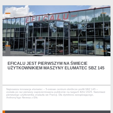
EFICALU JEST PIERWSZYM NA ŚWIECIE
UŻYTKOWNIKIEM MASZYNY ELUMATEC SBZ 145
Najnowsza innowacja elumatec – 5-osiowe centrum obróbcze profili SBZ 145 –
została po raz pierwszy zaprezentowana publicznie na targach BAU 2025. Natomiast
pierwszego użytkownika znalazła we Francji. Dla dyrektora zarządzającego,
Anthony'ego Nevesa z Efic