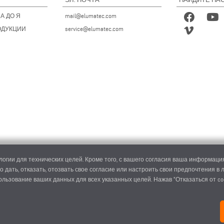
А ДО Я
mail@elumatec.com
ОДУКЦИИ
service@elumatec.com
огии для технических целей. Кроме того, с вашего согласия ваша информация
о дать, отказать, отозвать свое согласие или настроить свои предпочтения в
пользование ваших данных для всех указанных целей. Нажав "Отказаться от co
ec AG - Pinacher Straße 61 - 75417 Mühlacker - Германия - Телефон
+49 7041-14 0
-
mail@elumat
elumatec AG infocenter - Lugwaldstraße 20 - 75417 Mühlacker - Германия