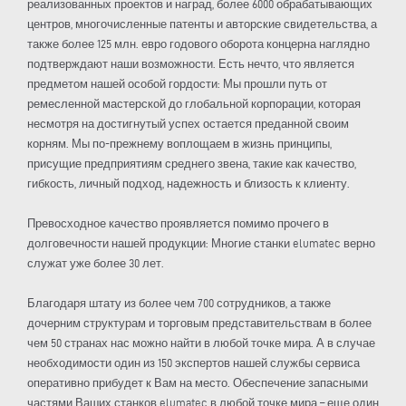
реализованных проектов и наград, более 6000 обрабатывающих
центров, многочисленные патенты и авторские свидетельства, а
также более 125 млн. евро годового оборота концерна наглядно
подтверждают наши возможности. Есть нечто, что является
предметом нашей особой гордости: Мы прошли путь от
ремесленной мастерской до глобальной корпорации, которая
несмотря на достигнутый успех остается преданной своим
корням. Мы по-прежнему воплощаем в жизнь принципы,
присущие предприятиям среднего звена, такие как качество,
гибкость, личный подход, надежность и близость к клиенту.
Превосходное качество проявляется помимо прочего в
долговечности нашей продукции: Многие станки elumatec верно
служат уже более 30 лет.
Благодаря штату из более чем 700 сотрудников, а также
дочерним структурам и торговым представительствам в более
чем 50 странах нас можно найти в любой точке мира. А в случае
необходимости один из 150 экспертов нашей службы сервиса
оперативно прибудет к Вам на место. Обеспечение запасными
частями Ваших станков elumatec в любой точке мира – еще один