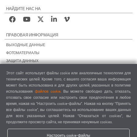
НАЙДИТЕ НАС НА
ПРАВОВАЯ ИНФОРМАЦИЯ
ВЫХОДНЫЕ ДАННЫЕ
ФОТОМАТЕРИАЛЫ
ЗАЩИТА ДАННЫХ
ЗАЩИТА ДАННЫХ, ЗАРУБЕЖНЫЕ ПОДРАЗДЕЛЕНИЯ
Этот сайт использует файлы cookie или аналогичные технологии для
ОБЩИЕ УСЛОВИЯ СДЕЛОК
технических целей. Кроме того, с вашего согласия ваша информация
ОБЩИЕ УСЛОВИЯ ПРОДАЖИ
может быть использована и для других целей, указанных в политике
использования
файлов cookie
. Вы можете свободно дать, отказать,
НАСТРОЙКИ COOKIES
отозвать свое согласие или настроить свои предпочтения в любое
КОДЕКС ПОВЕДЕНИЯ ПОСТАВЩИКОВ
время, нажав на "Настроить cookie-файлы". Нажав на кнопку "Принять
все файлы cookie", вы соглашаетесь на использование ваших данных
для всех указанных целей. Нажав "Отказаться от cookies", вы
продолжите просмотр сайта, не принимая ненужные cookies.
Настроить cookie-файлы