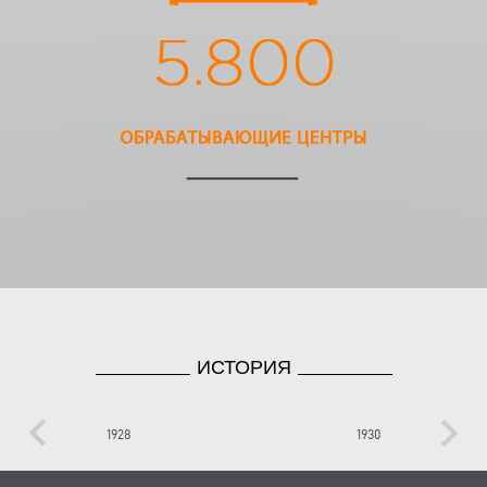
ИСТОРИЯ
keyboard_arrow_left
keyboard_arrow_right
1928
1930