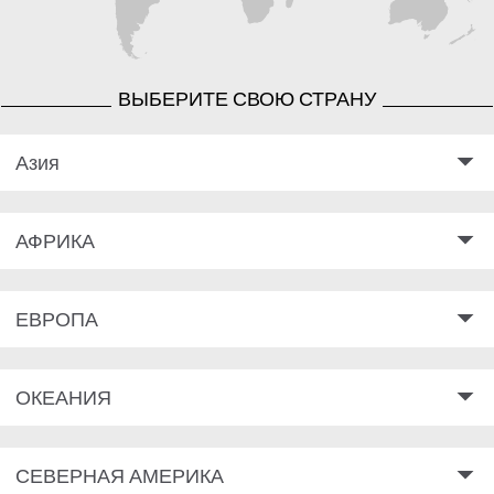
ВЫБЕРИТЕ СВОЮ СТРАНУ
arrow_drop_down
Азия
arrow_drop_down
АФРИКА
arrow_drop_down
ЕВРОПА
arrow_drop_down
ОКЕАНИЯ
arrow_drop_down
СЕВЕРНАЯ АМЕРИКА