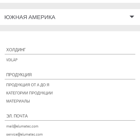
arrow_drop_down
ЮЖНАЯ АМЕРИКА
ХОЛДИНГ
VOILÀP
ПРОДУКЦИЯ
ПРОДУКЦИЯ ОТ А ДО Я
КАТЕГОРИИ ПРОДУКЦИИ
МАТЕРИАЛЫ
ЭЛ. ПОЧТА
mail@elumatec.com
service@elumatec.com