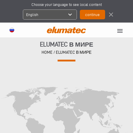
Choose your language to see local content
expand_more
close
English
menu
ELUMATEC В МИРЕ
HOME
/
ELUMATEC В МИРЕ