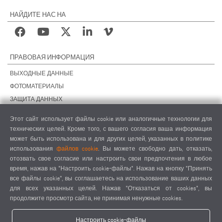
НАЙДИТЕ НАС НА
ПРАВОВАЯ ИНФОРМАЦИЯ
ВЫХОДНЫЕ ДАННЫЕ
ФОТОМАТЕРИАЛЫ
ЗАЩИТА ДАННЫХ
ЗАЩИТА ДАННЫХ, ЗАРУБЕЖНЫЕ ПОДРАЗДЕЛЕНИЯ
Этот сайт использует файлы cookie или аналогичные технологии для
ОБЩИЕ УСЛОВИЯ СДЕЛОК
технических целей. Кроме того, с вашего согласия ваша информация
ОБЩИЕ УСЛОВИЯ ПРОДАЖИ
может быть использована и для других целей, указанных в политике
использования
файлов cookie
. Вы можете свободно дать, отказать,
НАСТРОЙКИ COOKIES
отозвать свое согласие или настроить свои предпочтения в любое
КОДЕКС ПОВЕДЕНИЯ ПОСТАВЩИКОВ
время, нажав на "Настроить cookie-файлы". Нажав на кнопку "Принять
все файлы cookie", вы соглашаетесь на использование ваших данных
для всех указанных целей. Нажав "Отказаться от cookies", вы
продолжите просмотр сайта, не принимая ненужные cookies.
Настроить cookie-файлы