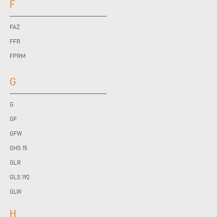
F
FAZ
FFR
FPRM
G
G
GF
GFW
GHS 15
GLR
GLS 192
GLW
H