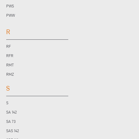
PWS
PWW
R
RF
RFR
RMT
RMZ
S
S
SA 142
SA 73
SAS 142