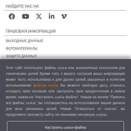
НАЙДИТЕ НАС НА
ПРАВОВАЯ ИНФОРМАЦИЯ
ВЫХОДНЫЕ ДАННЫЕ
ФОТОМАТЕРИАЛЫ
ЗАЩИТА ДАННЫХ
ЗАЩИТА ДАННЫХ, ЗАРУБЕЖНЫЕ ПОДРАЗДЕЛЕНИЯ
Этот сайт использует файлы cookie или аналогичные технологии для
ОБЩИЕ УСЛОВИЯ СДЕЛОК
технических целей. Кроме того, с вашего согласия ваша информация
ОБЩИЕ УСЛОВИЯ ПРОДАЖИ
может быть использована и для других целей, указанных в политике
использования
файлов cookie
. Вы можете свободно дать, отказать,
НАСТРОЙКИ COOKIES
отозвать свое согласие или настроить свои предпочтения в любое
КОДЕКС ПОВЕДЕНИЯ ПОСТАВЩИКОВ
время, нажав на "Настроить cookie-файлы". Нажав на кнопку "Принять
все файлы cookie", вы соглашаетесь на использование ваших данных
для всех указанных целей. Нажав "Отказаться от cookies", вы
продолжите просмотр сайта, не принимая ненужные cookies.
Настроить cookie-файлы