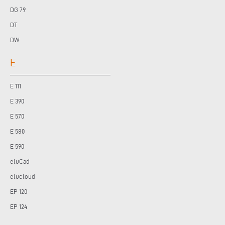
DG 79
DT
DW
E
E 111
E 390
E 570
E 580
E 590
eluCad
elucloud
EP 120
EP 124