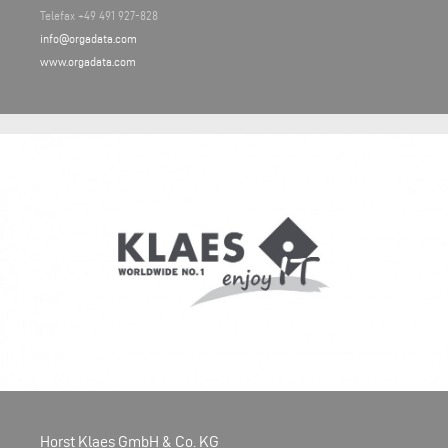
Telefax +49 491 927-828
info@orgadata.com
www.orgadata.com
Horst Klaes GmbH & Co. KG