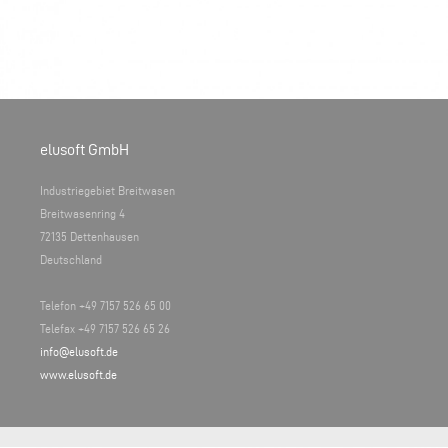
elusoft GmbH
Industriegebiet Breitwasen
Breitwasenring 4
72135 Dettenhausen
Deutschland
Telefon +49 7157 526 65 00
Telefax +49 7157 526 65 26
info@elusoft.de
www.elusoft.de