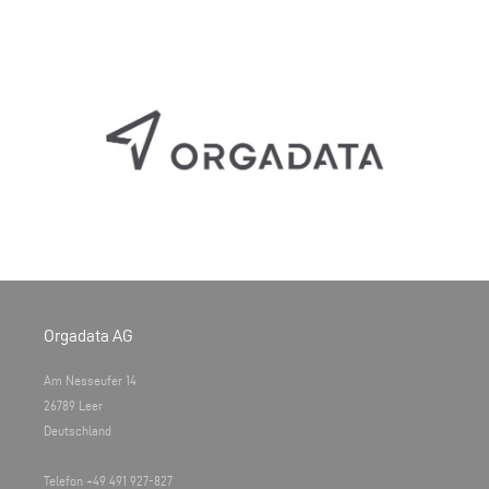
Orgadata AG
Am Nesseufer 14
26789 Leer
Deutschland
Telefon +49 491 927-827