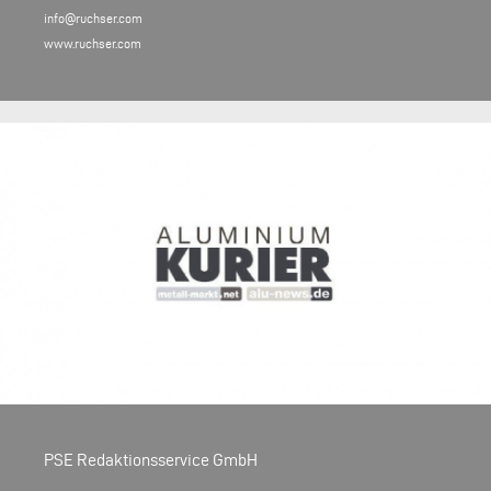
info@ruchser.com
www.ruchser.com
PSE Redaktionsservice GmbH