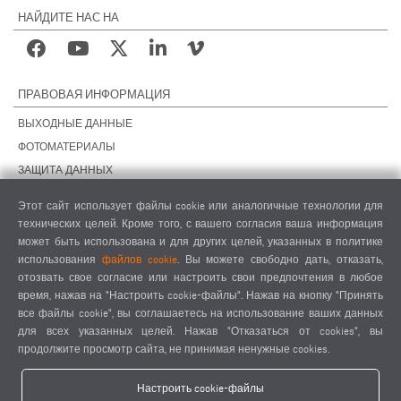
НАЙДИТЕ НАС НА
ПРАВОВАЯ ИНФОРМАЦИЯ
ВЫХОДНЫЕ ДАННЫЕ
ФОТОМАТЕРИАЛЫ
ЗАЩИТА ДАННЫХ
ЗАЩИТА ДАННЫХ, ЗАРУБЕЖНЫЕ ПОДРАЗДЕЛЕНИЯ
Этот сайт использует файлы cookie или аналогичные технологии для
ОБЩИЕ УСЛОВИЯ СДЕЛОК
технических целей. Кроме того, с вашего согласия ваша информация
ОБЩИЕ УСЛОВИЯ ПРОДАЖИ
может быть использована и для других целей, указанных в политике
использования
файлов cookie
. Вы можете свободно дать, отказать,
НАСТРОЙКИ COOKIES
отозвать свое согласие или настроить свои предпочтения в любое
КОДЕКС ПОВЕДЕНИЯ ПОСТАВЩИКОВ
время, нажав на "Настроить cookie-файлы". Нажав на кнопку "Принять
все файлы cookie", вы соглашаетесь на использование ваших данных
для всех указанных целей. Нажав "Отказаться от cookies", вы
продолжите просмотр сайта, не принимая ненужные cookies.
Настроить cookie-файлы