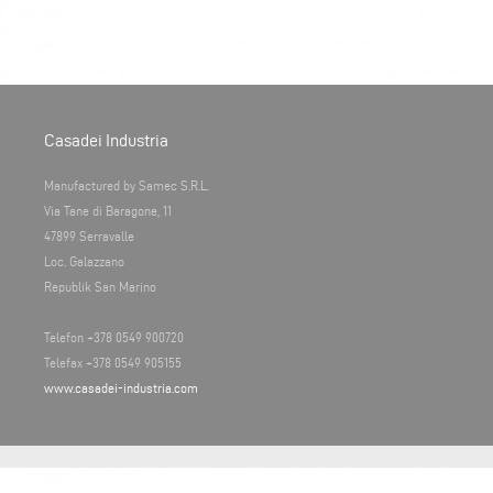
Casadei Industria
Manufactured by Samec S.R.L.
Via Tane di Baragone, 11
47899 Serravalle
Loc. Galazzano
Republik San Marino
Telefon +378 0549 900720
Telefax +378 0549 905155
www.casadei-industria.com