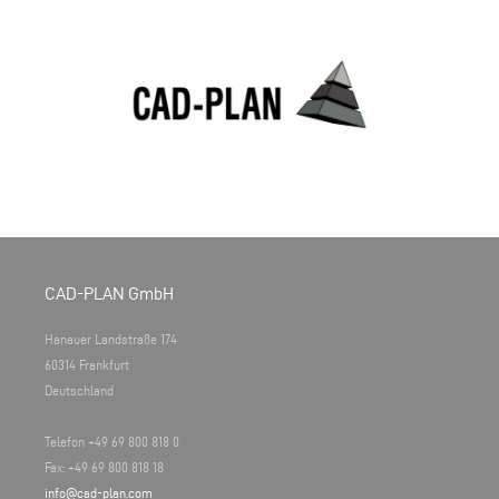
CAD-PLAN GmbH
Hanauer Landstraße 174
60314 Frankfurt
Deutschland
Telefon +49 69 800 818 0
Fax: +49 69 800 818 18
info@cad-plan.com