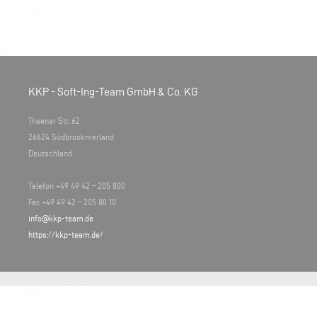
KKP - Soft-Ing-Team GmbH & Co. KG
Theener Str. 62
26624 Südbrookmerland
Deutschland
Telefon +49 49 42 – 205 800
Fax +49 49 42 – 205 80 10
info@kkp-team.de
https://kkp-team.de/