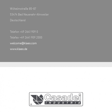
Wilhelmstraße 85-87
53474 Bad Neuenahr-Ahrweiler
Deutschland
Telefon +49 2641 909 0
Telefax +49 2641 909 2000
welcome@klaes.com
www.klaes.de