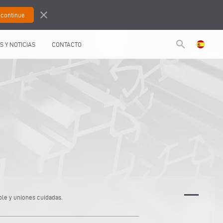
close
search
S Y NOTICIAS
CONTACTO
ble y uniones cuidadas.