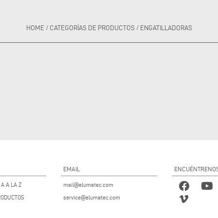
HOME
/
CATEGORÍAS DE PRODUCTOS
/
ENGATILLADORAS
EMAIL
ENCUÉNTRENO
A A LA Z
mail@elumatec.com
RODUCTOS
service@elumatec.com