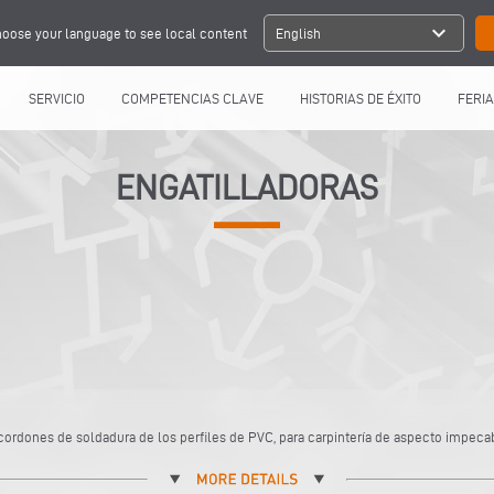
expand_more
oose your language to see local content
English
SERVICIO
COMPETENCIAS CLAVE
HISTORIAS DE ÉXITO
FERIA
ENGATILLADORAS
cordones de soldadura de los perfiles de PVC, para carpintería de aspecto impeca