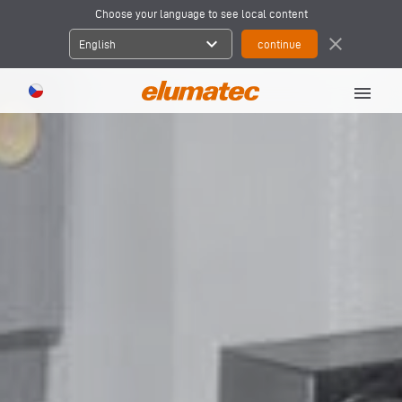
Choose your language to see local content
expand_more
close
English
menu