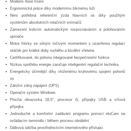
Moderní 4osé řízení
Ergonomická práce díky modernímu šikmému loži
Není potřebná referenční jízda hlavních os díky použitým
systémům absolutních rotačních snímačů
Zamezení kolizím automatickým rozpoznáváním a polohováním
upínače
Motor frézky se silným točivým momentem s uzavřenou regulací
otáček pro krátké doby rozběhu a brzdění vřetena
Certifikované, do pohonu integrované bezpečnostní funkce
Nízkou spotřebu energie zaručuje inteligentní regulační technika
Energeticky účinnější díky vloženému kruhovému spojení pohonů
os
Záložní zdroj napájení (UPS)
Operační systém Windows
Plochá obrazovka 18,5“, procesor i5, přípojky USB a síťová
přípojka
Jednoduché a komfortní zadávání programu pomocí eluCam na
ovládacím terminálu i během procesu obrábění
Dálková údržba prostřednictvím internetového přístupu