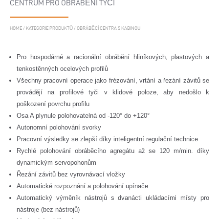
CENTRUM PRO OBRÁBĚNÍ TYČÍ
HOME
/
KATEGORIE PRODUKTŮ
/
OBRÁBĚCÍ CENTRA S KABINOU
Pro hospodárné a racionální obrábění hliníkových, plastových a
tenkostěnných ocelových profilů
Všechny pracovní operace jako frézování, vrtání a řezání závitů se
provádějí na profilové tyči v klidové poloze, aby nedošlo k
poškození povrchu profilu
Osa A plynule polohovatelná od -120° do +120°
Autonomní polohování svorky
Pracovní výsledky se zlepší díky inteligentní regulační technice
Rychlé polohování obráběcího agregátu až se 120 m/min. díky
dynamickým servopohonům
Řezání závitů bez vyrovnávací vložky
Automatické rozpoznání a polohování upínače
Automatický výměník nástrojů s dvanácti ukládacími místy pro
nástroje (bez nástrojů)