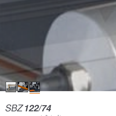
SBZ
122/74