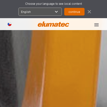
Choose your language to see local content
expand_more
close
English
menu