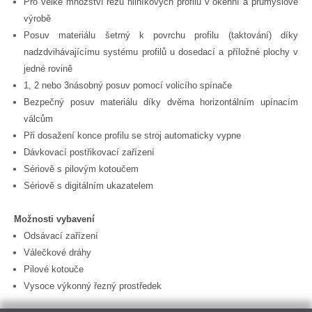
Pro velké množství řezů hliníkových profilů v okenní a průmyslové
výrobě
Posuv materiálu šetrný k povrchu profilu (taktování) díky
nadzdvihávajícímu systému profilů u dosedací a příložné plochy v
jedné rovině
1, 2 nebo 3násobný posuv pomocí volicího spínače
Bezpečný posuv materiálu díky dvěma horizontálním upínacím
válcům
Při dosažení konce profilu se stroj automaticky vypne
Dávkovací postřikovací zařízení
Sériově s pilovým kotoučem
Sériově s digitálním ukazatelem
Možnosti vybavení
Odsávací zařízení
Válečkové dráhy
Pilové kotouče
Vysoce výkonný řezný prostředek