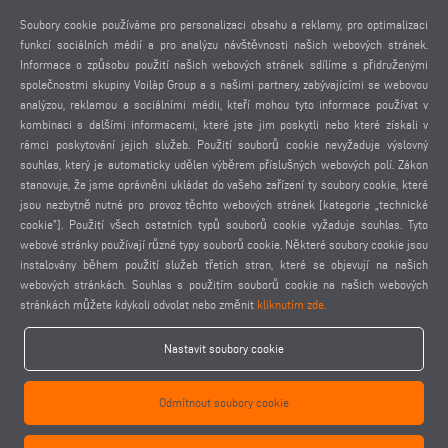
Soubory cookie používáme pro personalizaci obsahu a reklamy, pro optimalizaci
funkcí sociálních médií a pro analýzu návštěvnosti našich webových stránek.
Informace o způsobu použití našich webových stránek sdílíme s přidruženými
POŽADOVAT PŘEDBĚŽNÝ ROZPOČET
společnostmi skupiny Voilàp Group a s našimi partnery, zabývajícími se webovou
analýzou, reklamou a sociálními médii, kteří mohou tyto informace používat v
kombinaci s dalšími informacemi, které jste jim poskytli nebo které získali v
rámci poskytování jejich služeb. Použití souborů cookie nevyžaduje výslovný
souhlas, který je automaticky udělen výběrem příslušných webových polí. Zákon
stanovuje, že jsme oprávněni ukládat do vašeho zařízení ty soubory cookie, které
jsou nezbytně nutné pro provoz těchto webových stránek [kategorie „technické
PILOVÝ AUTOMAT SA 73/36
P
cookie”]. Použití všech ostatních typů souborů cookie vyžaduje souhlas. Tyto
webové stránky používají různé typy souborů cookie. Některé soubory cookie jsou
instalovány během použití služeb třetích stran, které se objevují na našich
webových stránkách. Souhlas s použitím souborů cookie na našich webových
stránkách můžete kdykoli odvolat nebo změnit
kliknutím zde.
Nastavit soubory cookie
Odmítnout soubory cookie