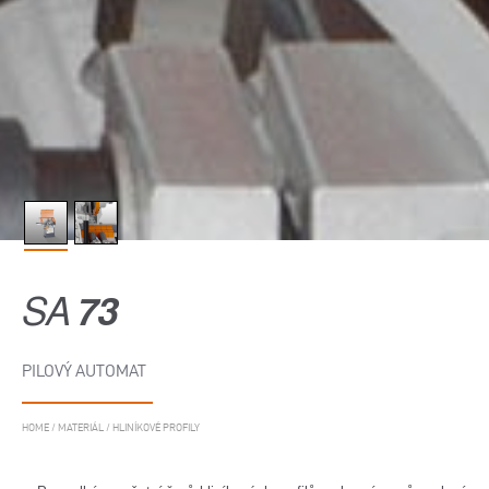
SA
73
PILOVÝ AUTOMAT
HOME
/
MATERIÁL
/
HLINÍKOVÉ PROFILY