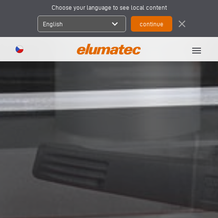
Choose your language to see local content
expand_more
close
English
menu