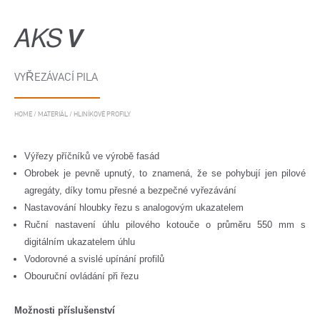
AKS
V
VYŘEZÁVACÍ PILA
HOME
/
MATERIÁL
/
HLINÍKOVÉ PROFILY
Výřezy příčníků ve výrobě fasád
Obrobek je pevně upnutý, to znamená, že se pohybují jen pilové
agregáty, díky tomu přesné a bezpečné vyřezávání
Nastavování hloubky řezu s analogovým ukazatelem
Ruční nastavení úhlu pilového kotouče o průměru 550 mm s
digitálním ukazatelem úhlu
Vodorovné a svislé upínání profilů
Obouruční ovládání při řezu
Možnosti příslušenství