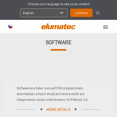
Choose your language to see local content
expand_more
close
English
menu
SOFTWARE
Software elumatec a elusoft řídí programování,
automatizaci a řízení strojů pro okna a dveře pro
integrovanou výrobu orientovanou na Průmysl 4.0.