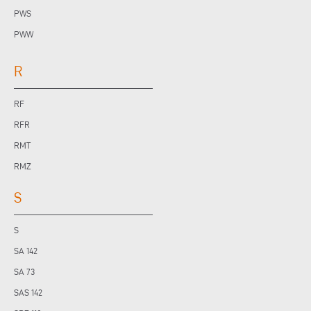
PWS
PWW
R
RF
RFR
RMT
RMZ
S
S
SA 142
SA 73
SAS 142