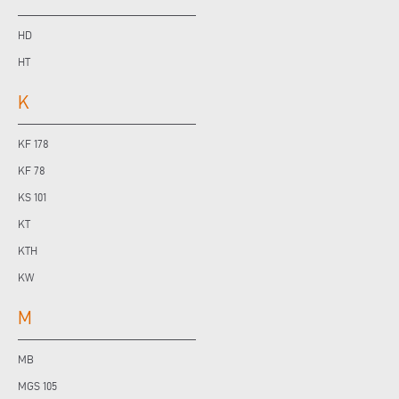
HD
HT
K
KF 178
KF 78
KS 101
KT
KTH
KW
M
MB
MGS 105