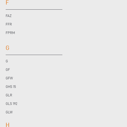
F
FAZ
FFR
FPRM
G
G
GF
GFW
GHS 15
GLR
GLS 192
GLW
H