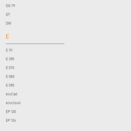
DG 79
DT
DW
E
E 111
E 390
E 570
E 580
E 590
eluCad
elucloud
EP 120
EP 124