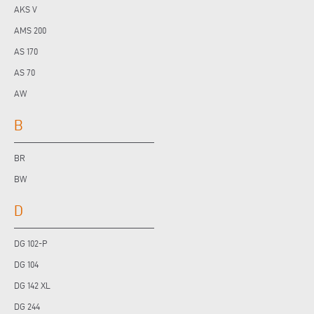
AKS V
AMS 200
AS 170
AS 70
AW
B
BR
BW
D
DG 102-P
DG 104
DG 142 XL
DG 244