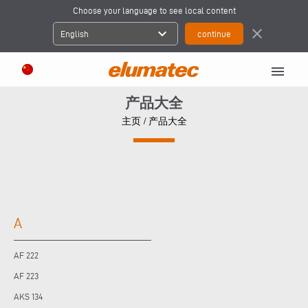
Choose your language to see local content
expand_more
close
English
menu
产品大全
主页
/
产品大全
A
AF 222
AF 223
AKS 134