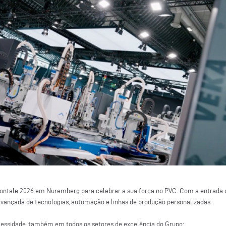
rontale 2026 em Nuremberg para celebrar a sua força no PVC. Com a entrada d
ançada de tecnologias, automação e linhas de produção personalizadas.
essidade, também em todos os setores de excelência do Grupo: