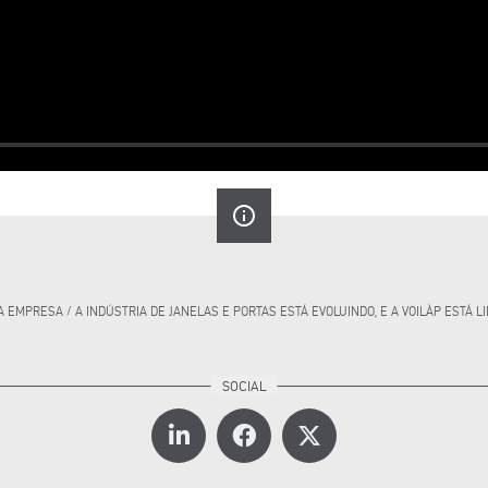
info_outline
A EMPRESA
/
A INDÚSTRIA DE JANELAS E PORTAS ESTÁ EVOLUINDO, E A VOILÀP ESTÁ