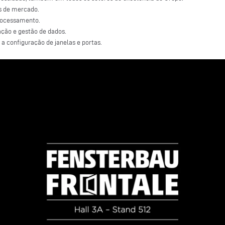
s de mercado.
processamento.
zação e gestão de dados.
 a configuração de janelas e portas.