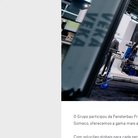
O Grupo participou da Fensterbau F
Someco, oferecemos a gama mais av
Com soluções globais para cada nec