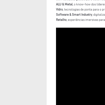
ALU & Metal
, o know-how dos lídere
Vidro
, tecnologias de ponta para o 
Software & Smart Industry
, digitali
Retalho
, experiências imersivas para