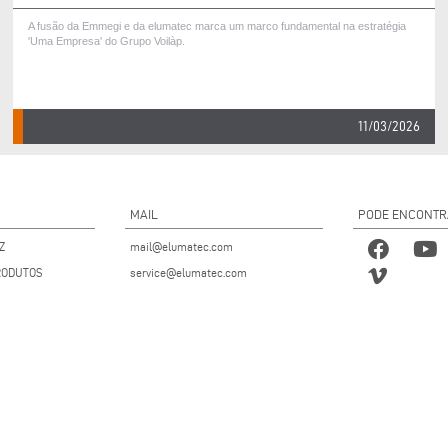
A fusão da Emmegi e da elumatec marca um marco fundamental na estratégia
'Uma Empresa' do Grupo Voilàp.
11/03/2026
MAIL
PODE ENCONTR
Z
mail@elumatec.com
RODUTOS
service@elumatec.com