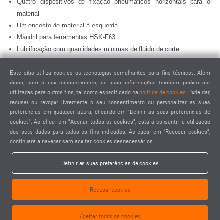
Quatro dispositivos de fixação pneumáticos horizontais para o
material
Um encosto de material à esquerda
Mandril para ferramentas HSK-F63
Lubrificação com quantidades mínimas de fluido de corte
Agente de corte de alto rendimento
Unidade de controlo manual
Este sítio utiliza cookies ou tecnologias semelhantes para fins técnicos. Além
disso, com o seu consentimento, as suas informações também podem ser
Medida de profundidade
utilizadas para outros fins, tal como especificado na
política de cookies
. Pode dar,
recusar ou revogar livremente o seu consentimento ou personalizar as suas
Opções
preferências em qualquer altura, clicando em "Definir as suas preferências de
Ferramentas
cookies". Ao clicar em "Aceitar todos os cookies", está a consentir a utilização
Mandris para ferramentas
dos seus dados para todos os fins indicados. Ao clicar em "Recusar cookies",
continuará a navegar sem aceitar cookies desnecessários.
Dispositivo para trocar ferramentas automaticamente para, no
máx., quatro ferramentas padrão
Definir as suas preferências de cookies
Dispositivo para trocar ferramentas automaticamente com cabeça
angular
Recusar cookies
Cabeça angular rotativa HSK-F63 para duas ferramentas
Aparelho de refrigeração tipo Green Line para o armário de
distribuição com consumo reduzido de energia
Aceitar todos os cookies