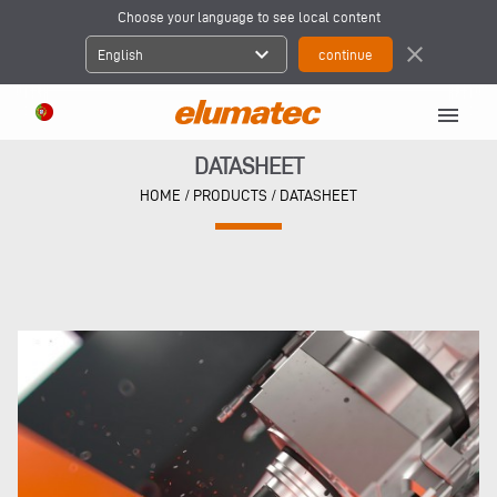
Choose your language to see local content
expand_more
close
English
menu
DATASHEET
HOME
/ PRODUCTS / DATASHEET