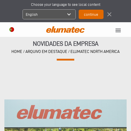
Choose your language to see local content
expand_more
close
English
menu
NOVIDADES DA EMPRESA
HOME
/
ARQUIVO EM DESTAQUE
/
ELUMATEC NORTH AMERICA