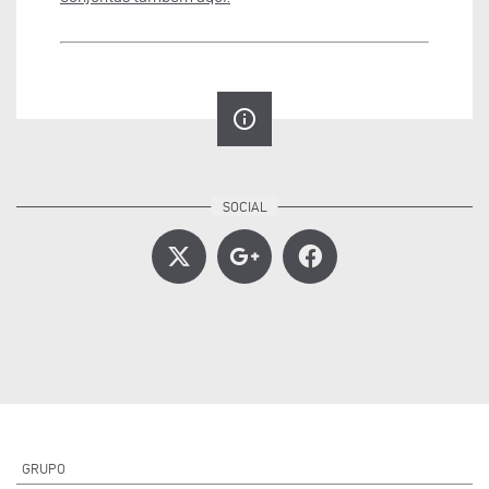
info_outline
GRUPO