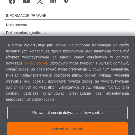
INFORMACJE PRAWNE
Nota prawna
Dokumentacja graficzna
Ochrona danych
Ta strona wykorzystuje pliki cookie lub podobne technologie do celów
Ochrona danych, rynki międzynarodowe
technicznych. Ponadto, za zgodą użytkownika, jego informacje mogą być
Ogólne warunki sprzedaży
również wykorzystywane do innych celów określonych w polityce
dotyczącej
plików cookie
. Użytkownik może swobodnie wyrazić, odmówić,
UMOWA O KONSERWACJĘ ZDALNĄ
cofnąć zgodę lub dostosować swoje preferencje w dowolnym momencie,
COOKIE SETTINGS
klikając "Ustaw preferencje dotyczące plików cookie". Klikając "Akceptuj
KODEKS POSTĘPOWANIA DOSTAWCÓW
wszystkie pliki cookie", użytkownik wyraża zgodę na wykorzystywanie
swoich danych do wszystkich wskazanych celów. Klikając "Odrzuć pliki
cookie", będziesz kontynuować przeglądanie bez akceptowania
niepotrzebnych plików cookie.
Ustaw preferencje dotyczące plików cookie
elumatec AG - Pinacher Straße 61 - 75417 Mühlacker - Niemcy - Telefon
Odrzuć pliki cookie
+49 7041-14 0
-
mail@elumatec.com