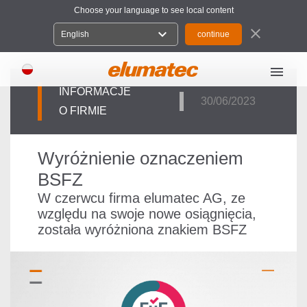
Choose your language to see local content
close
expand_more
English
menu
INFORMACJE
30/06/2023
O FIRMIE
Wyróżnienie oznaczeniem
BSFZ
W czerwcu firma elumatec AG, ze
względu na swoje nowe osiągnięcia,
została wyróżniona znakiem BSFZ