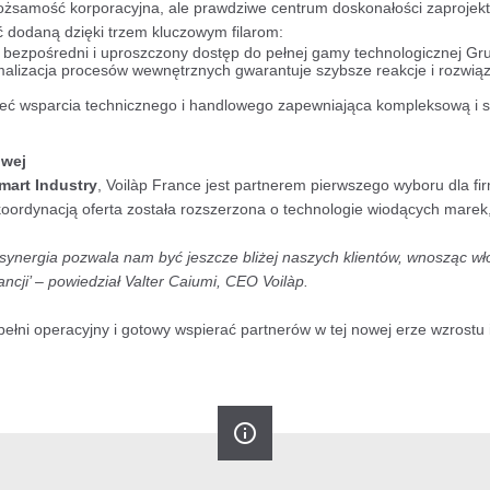
 tożsamość korporacyjna, ale prawdziwe centrum doskonałości zaprojek
 dodaną dzięki trzem kluczowym filarom:
bezpośredni i uproszczony dostęp do pełnej gamy technologicznej Gru
alizacja procesów wewnętrznych gwarantuje szybsze reakcje i rozwi
ieć wsparcia technicznego i handlowego zapewniająca kompleksową i
owej
mart Industry
, Voilàp France jest partnerem pierwszego wyboru dla fi
koordynacją oferta została rozszerzona o technologie wiodących marek,
synergia pozwala nam być jeszcze bliżej naszych klientów, wnosząc wł
cji’ – powiedział Valter Caiumi, CEO Voilàp.
 pełni operacyjny i gotowy wspierać partnerów w tej nowej erze wzrostu 
info_outline