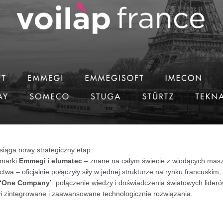
siąga nowy strategiczny etap.
 marki
Emmegi
i
elumatec
– znane na całym świecie z wiodących masz
twa – oficjalnie połączyły siły w jednej strukturze na rynku francuskim
‘One Company’
: połączenie wiedzy i doświadczenia światowych lide
owi zintegrowane i zaawansowane technologicznie rozwiązania.