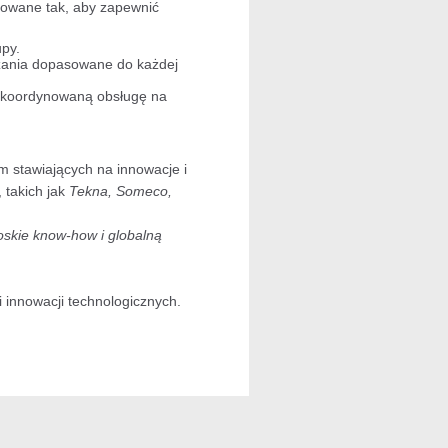
towane tak, aby zapewnić
py.
ązania dopasowane do każdej
 skoordynowaną obsługę na
rm stawiających na innowacje i
 takich jak
Tekna, Someco,
oskie know-how i globalną
i innowacji technologicznych.