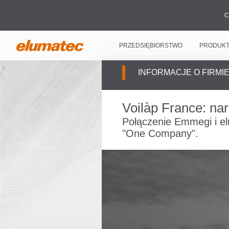
C
PRZEDSIĘBIORSTWO
PRODUK
INFORMACJE O FIRMI
Voilàp France: na
Połączenie Emmegi i el
"One Company".