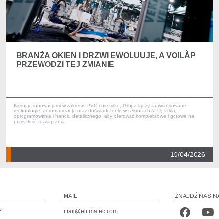
BRANŻA OKIEN I DRZWI EWOLUUJE, A VOILÀP
PRZEWODZI TEJ ZMIANIE
Kierując innowacjami w zakresie PVC i nie tylko, Grupa łączy zaawansowane
technologie, automatyzację oraz doświadczenie w sektorach ALU, szkła,
oprogramowania i handlu detalicznego, aby oferować kompleksowe i gotowe na
przyszłość rozwiązania.
10/04/2026
MAIL
ZNAJDŹ NAS N
Z
mail@elumatec.com