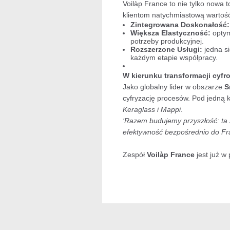
Voilàp France to nie tylko nowa
klientom natychmiastową wartość
Zintegrowana Doskonałość:
Większa Elastyczność:
optym
potrzeby produkcyjnej.
Rozszerzone Usługi:
jedna s
każdym etapie współpracy.
W kierunku transformacji cyfr
Jako globalny lider w obszarze
S
cyfryzację procesów. Pod jedną 
Keraglass i Mappi
.
‘Razem budujemy przyszłość: ta 
efektywność bezpośrednio do Fran
Zespół
Voilàp France
jest już w