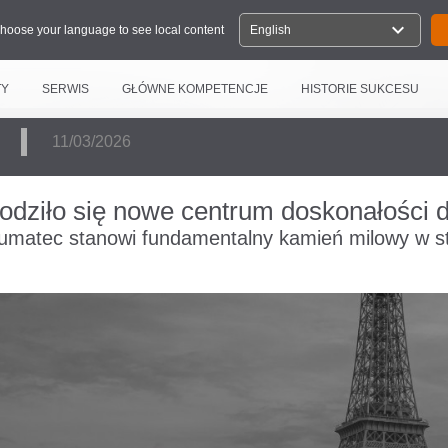
expand_more
hoose your language to see local content
English
TY
SERWIS
GŁÓWNE KOMPETENCJE
HISTORIE SUKCESU
E
11/03/2026
rodziło się nowe centrum doskonałości d
umatec stanowi fundamentalny kamień milowy w str