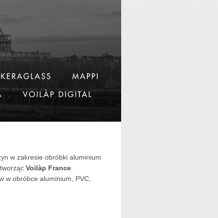
yn w zakresie obróbki aluminium
, tworząc
Voilàp France
.
rów w obróbce aluminium, PVC,