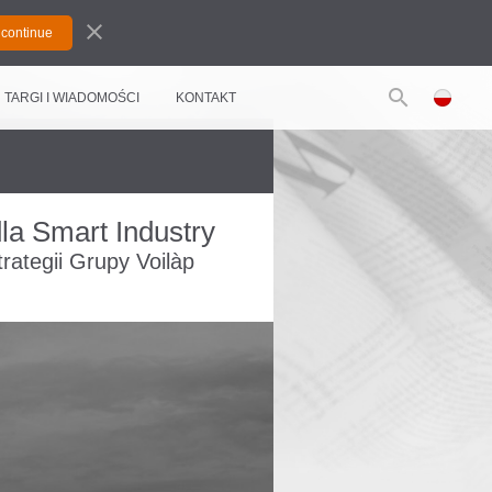
close
search
TARGI I WIADOMOŚCI
KONTAKT
la Smart Industry
ategii Grupy Voilàp