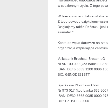
i świadomość odpowiedzialności t
w codziennym życiu. Z tego powo
Wdzięczność – to także istotna 
Z tego powodu dziękujemy wszyst
Dziękujemy także Państwu, jeśli
elumatec”:
Konto do wpłat darowizn na rzecz
organizacja wspierająca centrum
Volksbank Bruchsal-Bretten eG
Nr 96 100 000 (kod banku 663 9
IBAN: DE45 6639 1200 0096 10
BIC: GENODE61BTT
Sparkasse Pforzheim Calw
Nr 973 017 (kod banku 666 500 
IBAN: DE32 6665 0085 0000 97
BIC: PZHSDE66XXX