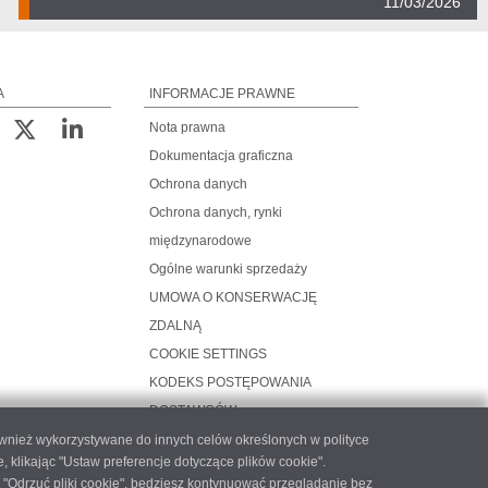
11/03/2026
A
INFORMACJE PRAWNE
Nota prawna
Dokumentacja graficzna
Ochrona danych
Ochrona danych, rynki
międzynarodowe
Ogólne warunki sprzedaży
UMOWA O KONSERWACJĘ
ZDALNĄ
COOKIE SETTINGS
KODEKS POSTĘPOWANIA
DOSTAWCÓW
ównież wykorzystywane do innych celów określonych w polityce
likając "Ustaw preferencje dotyczące plików cookie".
 "Odrzuć pliki cookie", będziesz kontynuować przeglądanie bez