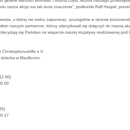
o główne wartości elumatec i istotna część filozofii naszego przedsiębi
du nasza akcja ma tak duże znaczenie”, podkreśla Ralf Haspel, prez
kwestia, o której nie wolno zapominać, szczególnie w okresie bożonar
kim naszym partnerom, którzy zdecydowali się dołączyć do naszej akcj
 zdecydują się Państwo na wsparcie naszej inicjatywy realizowanej po
 Christophorushilfe e.V.
 dziecka w Maulbronn:
12 00)
00 00
85)
30 17