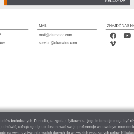
10/04/2026
MAIL
ZNAJDŹ NAS N
Z
mail@elumatec.com
tów
service@elumatec.com
do celów technicznych. Ponadto, za zgodą użytkownika, jego informacje mogą być r
 odmówić, cofnąć zgodę lub dostosować swoje preferencje w dowolnym momencie, k
 zgodę na wykorzystywanie swoich danych do wszystkich wskazanych celów. Klikając