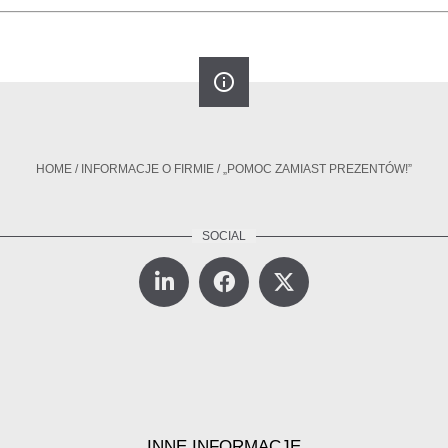
info_outline
HOME
/
INFORMACJE O FIRMIE
/
„POMOC ZAMIAST PREZENTÓW!”
INNE INFORMACJE