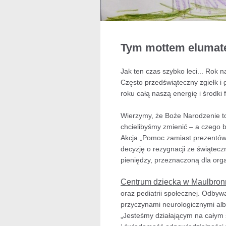
Tym mottem elumate
Jak ten czas szybko leci... Rok n
Często przedświąteczny zgiełk i 
roku całą naszą energię i środk
Wierzymy, że Boże Narodzenie to 
chcielibyśmy zmienić – a czego 
Akcja „Pomoc zamiast prezentów!”
decyzję o rezygnacji ze świątec
pieniędzy, przeznaczoną dla org
Centrum dziecka w Maulbron
oraz pediatrii społecznej. Odby
przyczynami neurologicznymi al
„Jesteśmy działającym na całym 