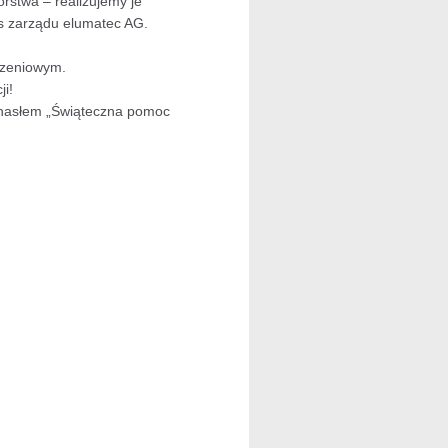
orstwa – realizujemy je
es zarządu elumatec AG.
odzeniowym.
i!
d hasłem „Świąteczna pomoc