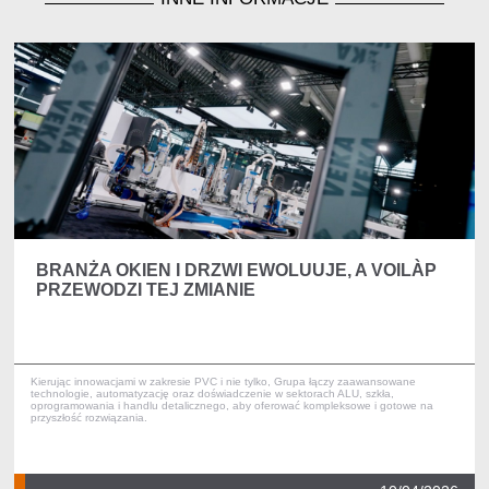
BRANŻA OKIEN I DRZWI EWOLUUJE, A VOILÀP
PRZEWODZI TEJ ZMIANIE
Kierując innowacjami w zakresie PVC i nie tylko, Grupa łączy zaawansowane
technologie, automatyzację oraz doświadczenie w sektorach ALU, szkła,
oprogramowania i handlu detalicznego, aby oferować kompleksowe i gotowe na
przyszłość rozwiązania.