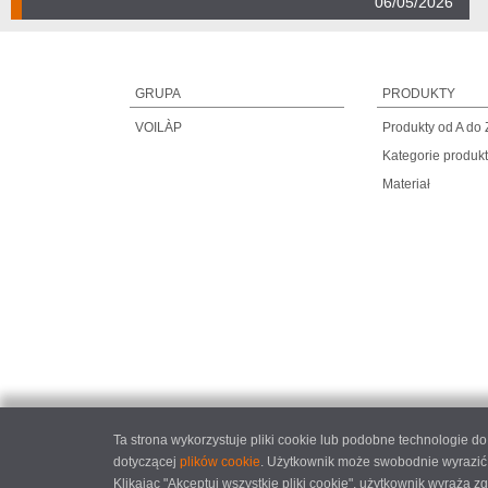
06/05/2026
GRUPA
PRODUKTY
VOILÀP
Produkty od A do 
Kategorie produk
Materiał
Ta strona wykorzystuje pliki cookie lub podobne technologie 
dotyczącej
plików cookie
. Użytkownik może swobodnie wyrazić,
Klikając "Akceptuj wszystkie pliki cookie", użytkownik wyraża