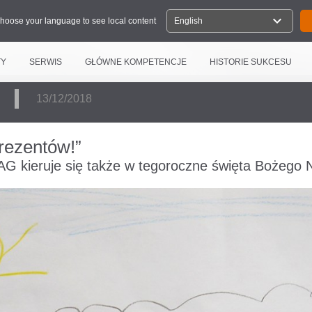
expand_more
hoose your language to see local content
English
TY
SERWIS
GŁÓWNE KOMPETENCJE
HISTORIE SUKCESU
E
13/12/2018
rezentów!”
G kieruje się także w tegoroczne święta Bożego 