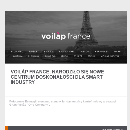
VOILÀP FRANCE: NARODZIŁO SIĘ NOWE
CENTRUM DOSKONAŁOŚCI DLA SMART
INDUSTRY
Połączenie Emmegi i elumatec stanowi fundamentalny kamień milowy w strategii
Grupy Voilàp "One Company".