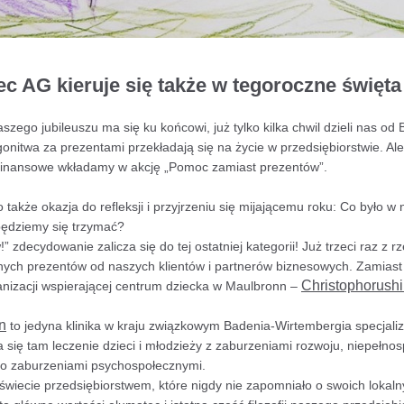
c AG kieruje się także w tegoroczne święt
aszego jubileuszu ma się ku końcowi, już tylko kilka chwil dzieli nas o
gonitwa za prezentami przekładają się na życie w przedsiębiorstwie. Ale
i finansowe wkładamy w akcję „Pomoc zamiast prezentów”.
także okazja do refleksji i przyjrzeniu się mijającemu roku: Co było w
będziemy się trzymać?
 zdecydowanie zalicza się do tej ostatniej kategorii! Już trzeci raz z 
znych prezentów od naszych klientów i partnerów biznesowych. Zamiast
Christophorushil
anizacji wspierającej centrum dziecka w Maulbronn –
n
to jedyna klinika w kraju związkowym Badenia-Wirtembergia specjalizu
wa się tam leczenie dzieci i młodzieży z zaburzeniami rozwoju, niepe
bo zaburzeniami psychospołecznymi.
świecie przedsiębiorstwem, które nigdy nie zapomniało o swoich lokaln