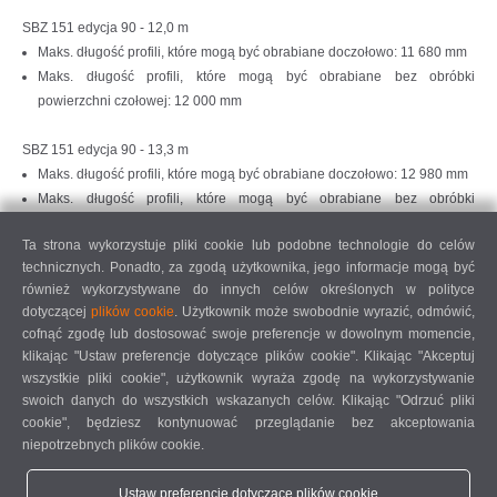
SBZ 151 edycja 90 - 12,0 m
Maks. długość profili, które mogą być obrabiane doczołowo: 11 680 mm
Maks. długość profili, które mogą być obrabiane bez obróbki
powierzchni czołowej: 12 000 mm
SBZ 151 edycja 90 - 13,3 m
Maks. długość profili, które mogą być obrabiane doczołowo: 12 980 mm
Maks. długość profili, które mogą być obrabiane bez obróbki
powierzchni czołowej: 13 300 mm
Ta strona wykorzystuje pliki cookie lub podobne technologie do celów
technicznych. Ponadto, za zgodą użytkownika, jego informacje mogą być
SBZ 151 edycja 90 - 15,0 m
również wykorzystywane do innych celów określonych w polityce
Maks. długość profili, które mogą być obrabiane doczołowo: 14 680 mm
dotyczącej
plików cookie
. Użytkownik może swobodnie wyrazić, odmówić,
Maks. długość profili, które mogą być obrabiane bez obróbki
cofnąć zgodę lub dostosować swoje preferencje w dowolnym momencie,
powierzchni czołowej: 15 000 mm
klikając "Ustaw preferencje dotyczące plików cookie". Klikając "Akceptuj
wszystkie pliki cookie", użytkownik wyraża zgodę na wykorzystywanie
SBZ 151 edycja 90 - 16,3 m
swoich danych do wszystkich wskazanych celów. Klikając "Odrzuć pliki
Maks. długość profili, które mogą być obrabiane doczołowo: 15 980 mm
cookie", będziesz kontynuować przeglądanie bez akceptowania
Maks. długość profili, które mogą być obrabiane bez obróbki
niepotrzebnych plików cookie.
powierzchni czołowej: 16 300 mm
Ustaw preferencje dotyczące plików cookie