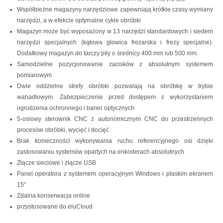
Współbieżne magazyny narzędziowe zapewniają krótkie czasy wymiany
narzędzi, a w efekcie optymalne cykle obróbki
Magazyn może być wyposażony w 13 narzędzi standardowych i siedem
narzędzi specjalnych (kątowa głowica frezarska i frezy specjalne).
Dodatkowy magazyn do tarczy piły o średnicy 400 mm lub 500 mm.
Samodzielne pozycjonowanie zacisków z absolutnym systemem
pomiarowym
Dwie oddzielne strefy obróbki pozwalają na obróbkę w trybie
wahadłowym. Zabezpieczenie przed dostępem z wykorzystaniem
ogrodzenia ochronnego i barier optycznych
5-osiowy sterownik CNC z autonomicznym CNC do przestrzennych
procesów obróbki, wycięć i docięć
Brak konieczności wykonywania ruchu referencyjnego osi dzięki
zastosowaniu systemów opartych na enkoderach absolutnych
Złącze sieciowe i złącze USB
Panel operatora z systemem operacyjnym Windows i płaskim ekranem
15"
Zdalna konserwacja online
przystosowane do eluCloud