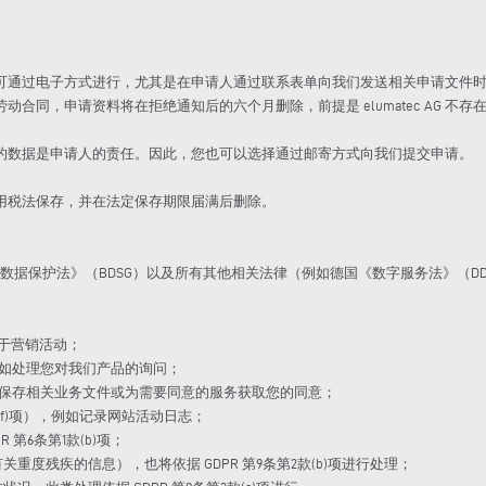
过电子方式进行，尤其是在申请人通过联系表单向我们发送相关申请文件时。若 e
合同，申请资料将在拒绝通知后的六个月删除，前提是 elumatec AG 
的数据是申请人的责任。因此，您也可以选择通过邮寄方式向我们提交申请。
用税法保存，并在法定保存期限届满后删除。
数据保护法》（BDSG）以及所有其他相关法律（例如德国《数字服务法》（DD
用于营销活动；
），例如处理您对我们产品的询问；
），例如保存相关业务文件或为需要同意的服务获取您的同意；
第1款(f)项），例如记录网站活动日志；
 第6条第1款(b)项；
重度残疾的信息），也将依据 GDPR 第9条第2款(b)项进行处理；