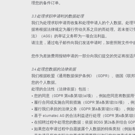
理您的备件订单。
3.3 处理求职申请时的数据处理
我们为处理求职申请而收集和处理申请人的个人数据。处理可通
据将根据法律规定为履行劳动关系之目的而处理。若未签订劳动
法》（AGG）的举证义务即为一项合法利益。
请注意，通过电子邮件向我们发送申请时，加密所附文件中
您作为差旅费用报销申请的一部分向我们提交的凭证将按适
3.4 处理您数据的法律依据
我们根据欧盟《通用数据保护条例》（GDPR）、德国《联邦
您的个人数据。
处理的合法性（法律依据）包括：
• 您的同意（GDPR 第6条第1款(a)项），例如您同意将数据
• 履行合同或实施合同前措施（GDPR 第6条第1款(b)项
• 履行我们承担的法律义务（GDPR 第6条第1款(c)项
• 基于 elumatec AG 的合法利益进行处理（GDPR 第6条
• 在招聘过程中处理您的数据；依据 BDSG 第26条并结合 GDPR
• 如果您在申请过程中自愿披露个人数据的特殊类别（例如有关