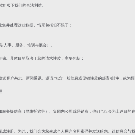
款(f)项下我们的合法利益。
收集并处理这些数据。情形包括但不限于：
员/人事、服务、培训与展会）。
。
存储。具体目的取决于您的请求性质，主要包括：
式发送客户杂志、新闻通讯、邀请/包含一般信息或促销性质的邮寄/邮件，或为
理
如服务提供商（网络托管等）、集团内公司或经销商，他们也仅会为上述目的
完成注册。为此，我们会为您生成个人用户名和密码并发送给您。该信息会与