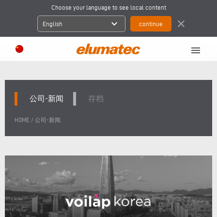
Choose your language to see local content
expand_more
close
English
menu
公司-新闻
存档
/
HOME
公司-新闻