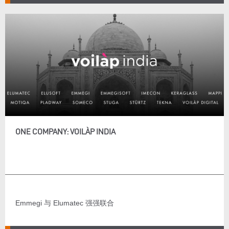
ONE COMPANY: VOILÀP INDIA
Emmegi 与 Elumatec 强强联合