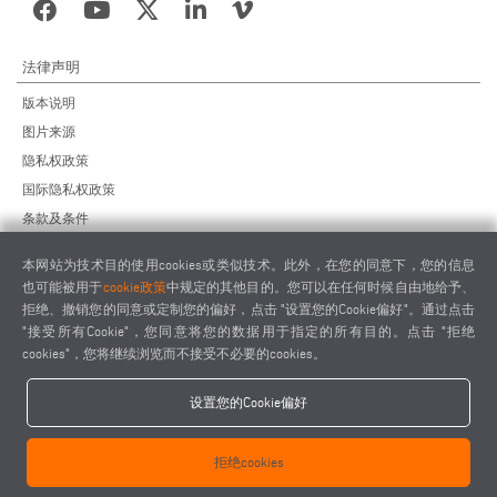
法律声明
版本说明
图片来源
隐私权政策
国际隐私权政策
条款及条件
远程维护协议
本网站为技术目的使用cookies或类似技术。此外，在您的同意下，您的信息
供应商行为准则
也可能被用于
cookie政策
中规定的其他目的。您可以在任何时候自由地给予、
拒绝、撤销您的同意或定制您的偏好，点击 "设置您的Cookie偏好"。通过点击
"接受所有Cookie"，您同意将您的数据用于指定的所有目的。点击 "拒绝
cookies"，您将继续浏览而不接受不必要的cookies。
设置您的Cookie偏好
elumatec AG - Pinacher Straße 61 - 75417 Mühlacker - Germany - Phone
+49 7041-14 0
拒绝cookies
-
mail@elumatec.com
elumatec AG infocenter - Lugwaldstraße 20 - 75417 Mühlacker - Germany