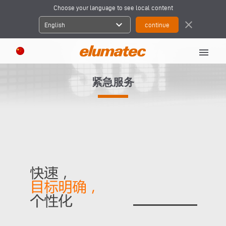
Choose your language to see local content
expand_more
close
English
menu
紧急服务