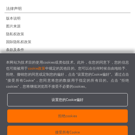
法律声明
版本说明
图片来源
隐私权政策
国际隐私权政策
条款及条件
远程维护协议
本网站为技术目的使用cookies或类似技术。此外，在您的同意下，您的信息
供应商行为准则
也可能被用于
cookie政策
中规定的其他目的。您可以在任何时候自由地给予、
拒绝、撤销您的同意或定制您的偏好，点击 "设置您的Cookie偏好"。通过点击
"接受所有Cookie"，您同意将您的数据用于指定的所有目的。点击 "拒绝
cookies"，您将继续浏览而不接受不必要的cookies。
设置您的Cookie偏好
elumatec AG - Pinacher Straße 61 - 75417 Mühlacker - Germany - Phone
+49 7041-14 0
拒绝cookies
-
mail@elumatec.com
elumatec AG infocenter - Lugwaldstraße 20 - 75417 Mühlacker - Germany
接受所有Cookie