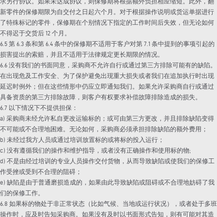
求另行协议。如果未达成协议，则保修期将根据额外负担相应缩短。此外，翻
新零件的保修期限为自交付之日起六个月。对于根据操作说明或货运单据进行
了特殊标记的零件，保修期在个别情况下指定的工作时间后失效，但无论如何
不得迟于交货后 12 个月。
6.5 第 6.3 条和第 6.4 条中的保修期不适用于客户对第 7.1 条中提到的事项引起的
损害提出的索赔，并且不适用于法律规定更长期限的情况。
6.6 没有我们的书面同意，采购商不允许自行或通过第三方排除可能有的缺陷。
在出现危及工作安全、为了保护避免出现重大损失或者我们在追加执行时出现
延迟时例外；但在这些情形中仍应立即通知我们。如果允许采购商自行或通过
具备资质的第三方排除故障，则客户有权要求补偿故障排除造成的损失。
6.7 以下情况下不提供担保：
a) 采购商未经允许私自更改运输标的；或可由第三方更改，并且排除缺陷变得
不可能或不合理地困难。无论如何，采购商必须承担排除缺陷的额外费用；
b) 未经过我方人员或通过培训放置标的或将标的投入运行；
c) 没有遵循我们的操作和维护指导，或者没有正确操作和使用标的物;
d) 不是由经过培训的专业人员操作交付货物，从而导致缺陷或使我们的保修工
作受挫或受到不合理的阻碍；
e) 缺陷是由于普通磨损造成的，如果由此导致缺陷或阻碍或不合理地妨碍了我
们的保修工作。
6.8 如果标的物处于非正常状态（比如气候、当地或运行状况），或者处于多班
操作时，应及时告知采购商。如果没有及时以书面形式告知，则有可能对其造