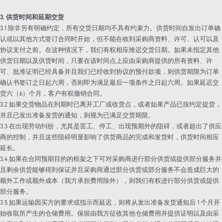
3. 供货时间和延期交货
3.1 除非另有明确约定，所有交货日期均不具有约束力。供货时间自发出订单确
认或以其他方式签订合同时开始，但不能在收到采购商资料、许可、认可以及
协议支付之前。在这种情况下，我们有权相应推迟交货日期。如果未指定其他
供货日期以及供货时间，只要在该时间点上应由采购商提供的所有资料、许
可、批准证明已经具备并且我们已经收到协议的预付款项，则供货期限为订单
确认书签订之日起六周，否则即为满足最后一项条件之日起六周。如果延迟交
货六（6）个月，客户有权撤销合同。
3.2 如果交货物品在到期时已离开工厂或收货点，或者如果产品已按约定提货，
并且已发出准备发货的通知，则视为已满足交货期限。
3.3 在出现劳动纠纷，尤其是罢工、停工、出现预期外的阻碍，或者超出了供应
商的控制，并且这些阻碍明显影响了供货商品的完成和发货时，供货时间相应
延长。
3.4 如果在合同预期目的的框架之下可对采购商进行部分供货或提供部分服务并
且剩余供货能够得到保证并且采购商通过部分供货或部分服务不会造成巨大的
额外工作或额外成本（我方承担费用除外），则我们有权进行部分供货或提供
部分服务。
3.5 如果运输因买方的要求或指示而延迟，则将从发出准备发货通知后 1 个月开
始收取所产生的仓储费用。保留由我方征收其他仓储费用并提供证明以及由采