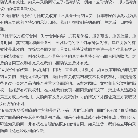
确认其有效性。如果与采购商订立了框架协议（例如：全球协议），则框架协
议中的偏差条款优先。
1.2 我们的所有报价可随时更改并且不具备任何约束力，除非明确将其标记为具
有约束力或包含特定的承诺期限。我们可在收到采购商的订单之后十日内接
受。
1.3 除非双方签订合同，对于合同内容 – 尤其是价格、服务范围、服务质量、服
务时间、其它期限和商业条件 – 应以我们的书面订单确认为准。其它协议的有
效性是其次的。在缔结合同之前，只要口头协议或同意未进一步产生具有约束
力的法律效力，则在法律上不具备任何约束力并且将会被书面合同所取代。之
后的合同更改和补充只在我们书面确认之后才有效。
1.4 报价中的资料，比如插图、图纸、重量和尺寸数据，如果没有明确指明是有
约束力的，则是近似标准的。我们保留更改结构和技术装备的权利，前提是这
些更改不会对产品功能产生重大负面影响。保留对图纸、文档和其它资料的版
权，包括所有行政权利。在未经我们实现书面同意的情况下，禁止将其透露给
第三方或另作他用。采购商有义务只在我们许可的情况下才能让第三方获取视
为机密的计划。
1.5 每次发给采购商的供货都是自己正确、及时运输的，同时还考虑了向采购商
发运商品的必要原材料和最初产品。如果不能完成或不能按时完成，我们会立
即通知采购商，并有权在合理的期限内撤销合同。如果退货，我们会立即向采
购商退还已经收到的付款。