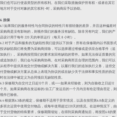
我们也可以行使该类型的所有权利。在我们采取措施保护所有权 - 或者在其它
地方对于交付对象的其它权利 -时，采购商应予以协助。
6. 担保
6.1 如果我们的服务特性与合同协议的特性只有很轻微的差异，并且这种偏差对
采购商是没有影响的，则视作我们的服务没有缺陷。除非另有约定，我们的产
品设计用于每年 220 天的单班运行（每天 8 小时）。
6.2 对于产品和服务的无缺陷性我们提供以下担保：所有在保修期内以书面形式
投诉缺陷我们将免费为采购商排除，可以选择通过维修或是供应合格零件（追
加执行）。采购商按照我们的要求发回有缺陷的零件。如果无法保证质量的完
成追加执行，我们会与采购商协商。在对采购商而言合理的范围内，我们可以
从程序中提供其他交付货物或解决方案，以履行我们的追加执行义务，这些交
付货物或解决方案从总体上表现为协议的或在缺少关于法律和事实性质的协定
时在法律中被定义为合同项目无缺陷性质。
6.3 保修期为自交付之日起12个月，或——如果未经验收，则为自验收之日起12
个月。如果采购商在发运标的/自工厂发运后的一个月内没有给定理由否定，则
视作已验收。
6.4 根据第6.3条的规定，保修期不适用于异常情况，以及在按照第6.8条定义的
多班次运营中使用交付物品，或每年使用超过220天的情况。在这种情况下，由
于交付货物的特殊要求，保修期限缩短，在得到采购商通知后，将按照6.8的要