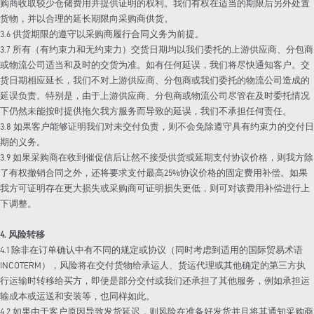
购商收取较少仓储费用并提供证明的权利。我们有权在适当的期限后另外处置
货物，并以合理的延长期限向采购商供货。
3.6 供货期限的遵守以采购商履行合同义务为前提。
3.7 所有（有约束力和无约束力）交货日期均以我们委托的上游供应商、分包商
或物流公司适当和及时的交货为准。如有任何延误，我们将尽快通知客户。交
货日期相应延长，我们不对上游供应商、分包商或我们委托的物流公司造成的
延误负责。特别是，由于上游供应商、分包商或物流公司尽管在及时委托情况
下仍然未能按时提供拖欠我方服务而导致的延误，我们不承担任何责任。
3.8 如果客户能够证明我们对未交付负责，则不会免除遵守具有约束力的交付日
期的义务。
3.9 如果采购商在收到催促信后让然不接受供货或延期支付协议价格，则我方除
了有权撤销合同之外，还将要求支付最高25%协议价格的固定费用补偿。如果
我方可证明存在更大损失或采购商可证明损失更低，则可对该费用补偿进行上
下调整。
4. 风险转移
4.1 除非在订单确认中有不同的规定或协议（同时考虑到适用的国际贸易术语
INCOTERM），风险将在交付货物给承运人、货运代理或其他确定的第三方执
行运输时转移给买方，即使是部分交付或我们还承担了其他服务，例如承担运
输成本或运送和安装等，也同样如此。
4.2 如果由于客户原因导致发货延迟，则风险在准备好发货并且将其通知采购商