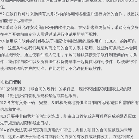
9.1 如果采购商未经我们允许私自更改软件并由此造成故障，我们对此不承担责
任。
9.2 在软件许可时采购商有义务将标的物与网络相连并进行协议的合作，以便我
们能进行远程维护。
9.3 采购商只允许安装我们公开的软件更新。在安装这些更新后，采购商有义务
在生产开始前由专业人员通过试运行测试更新的匹配性。
9.4 使用权向软件的转移取决于相应软件制造商的最终用户（EULA）的许可条
件，这些条件在我们与采购商之间的合同关系中适用。这些许可条款是本合同
的组成部分。通过使软件投入使用，采购商确认其接受了软件制造商的许可条
件，我们将与软件以及所有组件和备份副本一起提供此许可条件，以便获得将
使用权转移给客户的批准。在此之前，不允许使用该软件。
10. 出口管制
10.1 交付和服务（即合同的履行）的条件是，履行不受国家或国际法规的限
制，特别是出口管制法规和禁运或其他限制。
10.2 各方有义务正确、完整、及时和免费地提供出口/国内运输/进口所需的所有
信息和文件。
10.3 只要并非由我方任何过失造成，则由出口管制或许可程序造成的延误应优
先于规定的期限和截止日期。
10.4 如果无法获得特定项目所需的许可证，则相关项目的合同应被视为未缔
结。这并不取决于拒绝出口或转让的判决的有效性或法律效力。在这种情况