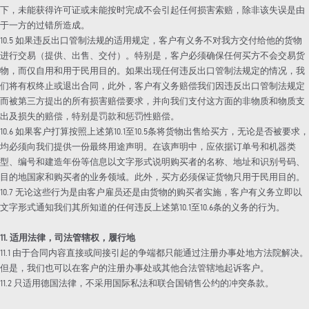
下，未能获得许可证或未能按时完成不会引起任何损害索赔，除非该失误是由
于一方的过错所造成。
10.5 如果违反出口管制法规的适用规定，客户有义务不对我方交付给他的货物
进行交易（提供、出售、交付）。特别是，客户必须确保任何买方不会交易货
物，而仅自用和用于民用目的。如果出现任何违反出口管制法规定的情况，我
们将有权终止或退出合同，此外，客户有义务赔偿我们因违反出口管制法规定
而被第三方提出的所有损害赔偿要求，并向我们支付这方面的非物质和物质支
出及损失的赔偿，特别是罚款和惩罚性赔偿。
10.6 如果客户打算按照上述第10.1至10.5条将货物出售给买方，无论是否被要求，
均必须向我们提供一份最终用途声明。在该声明中，应依据订单号和机器类
型、编号和建造年份等信息以文字形式说明购买者的名称、地址和识别号码、
目的地国家和购买者的业务领域。此外，买方必须保证货物只用于民用目的。
10.7 无论这些行为是由客户雇员还是由货物的购买者实施，客户有义务立即以
文字形式通知我们其所知道的任何违反上述第10.1至10.6条的义务的行为。
11. 适用法律，司法管辖权，履行地
11.1 由于合同内容直接或间接引起的争端都只能通过注册办事处地方法院解决。
但是，我们也可以在客户的注册办事处或其他合法管辖地起诉客户。
11.2 只适用德国法律，不采用国际私法和联合国销售公约的冲突条款。