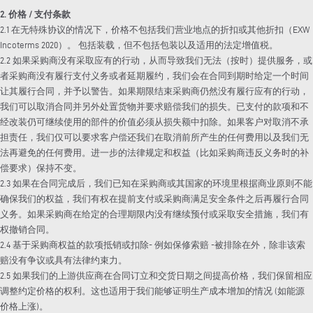
2. 价格 / 支付条款
2.1 在无特殊协议的情况下，价格不包括我们营业地点的折扣或其他折扣（EXW
Incoterms 2020）。 包括装载，但不包括包装以及适用的法定增值税。
2.2 如果采购商没有采取应有的行动，从而导致我们无法（按时）提供服务，或
者采购商没有履行支付义务或者延期履约，我们会在合同到期时给定一个时间
让其履行合同，并予以警告。如果期限结束采购商仍然没有履行应有的行动，
我们可以取消合同并另外处置货物并要求赔偿我们的损失。已支付的款项和不
经改装仍可继续使用的部件的价值必须从损失额中扣除。如果客户对取消不承
担责任，我们仅可以要求客户偿还我们在取消前所产生的任何费用以及我们无
法再避免的任何费用。进一步的法律规定和权益（比如采购商违反义务时的补
偿要求）保持不变。
2.3 如果在合同完成后，我们已知在采购商或其国家的环境里根据商业原则不能
确保我们的权益，我们有权在提前支付或采购商满足安全条件之后再履行合同
义务。如果采购商在给定的合理期限内没有继续预付或采取安全措施，我们有
权撤销合同。
2.4 基于采购商权益的款项抵销或扣除- 例如保修索赔 -被排除在外，除非该索
赔没有争议或具有法律约束力。
2.5 如果我们的上游供应商在合同订立和交货日期之间提高价格，我们保留相应
调整约定价格的权利。这也适用于我们能够证明生产成本增加的情况 (如能源
价格上涨)。