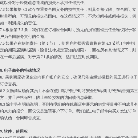
此以外对于轻微疏忽造成的损失不承担任何责任。
7.3 如果根据 7.2 款存在重要合同义务的损害责任，则其金额仅限于在合同订立
时典型的、可预见的损失范围内。在这些情况下，不承担间接或间接损失，例
如：利润损失的责任。
7.4 根据第 7.3 条，我们在签订相应合同时可预见的损害赔偿责任金额仅限于客
户为合同服务支付的金额。
7.5 如果存在缺陷责任（第 6 节），则客户的损害索赔将在第 6.3 节第 1 句中指
定的期限届满时届满（除非法律规定更短的期限），而在所有其他情况下，则
在一年后届满。对于第 7.1 条的情况，适用法定时效期限。
8. 电子商务的特殊情况
8.1 采购商应确保企业内客户账户的安全，确保只能由经过授权的员工进行电子
订货交易。
8.2 采购商应确保其员工不会在使用客户账户时将安全密码和用户密码告知第三
方，并且严格保密，防止未经授权的访问或信息获取。
8.3 除非另有明确说明，否则在我们的在线商店中展示的供货项目并不构成具有
约束力的报价，而仅仅是邀请客户下订单。我们通过电子邮件向买方发送订单
确认函，合同即告成立。
9. 软件，使用权