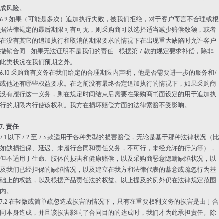
成风险。
6.9 如果（可能是多次）追加执行失败，被我们拒绝，对于客户而言不合理或根
据法律规定的最后期限可有可无，则采购商可以选择适当减少赔偿数额，或者
在没有其它的追加执行和取消的期限要求的情况下在出现重大缺陷时允许客户
撤销合同 – 如果无法证明不是我们的责任 – 根据第 7 款的规定要求补偿，除非
此类状况在我们预期之外。
6.10 采购商有义务在我们给定的合理期限内声明，他是否需要进一步的服务和/
或他还有哪些权益要求。在之前没有最终否定追加执行的情况下，如果采购商
没有履行这一义务，则在规定时间结束后需要在采购商书面设定的用于追加执
行的期限内行使该权利。我方在损坏赔偿方面的法律索赔不受影响。
7. 责任
7.1 以下 7.2 至 7.5 款适用于各种类型的损害赔偿，无论是基于那种法律状况（比
如缺损担保、延迟、未履行合同和责任义务，不可行，未经允许的行为等），
但不适用于生命、肢体的损害和健康赔偿，以及采购商恶意隐瞒缺陷状况，以
及我们已经担保的缺陷情况，以及建立在我方和法律代表的蓄意或疏忽行为基
础上的权益，以及根据产品责任法的权益。以上提及的例外仍在法律规定范围
内。
7.2 在轻微或简单疏忽造成损害的情况下，只有在重要权利义务的损害是由于合
同本身造成，并且该损害影响了合同目的的达成时，我们才为此承担责任。除