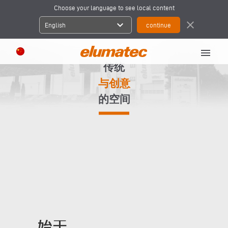
Choose your language to see local content
expand_more
close
English
menu
传统
与创意
的空间