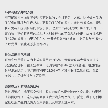
环保与经济并驾齐驱
在节能减排方面投资是明智有远见的，并且有益于大家。这样做不仅为
了我们的环境与生产成本，更是为了我们的客户。通过节省成本，能够
保证为客户提供合理的市场价格。 坚持节能减排是我们企业的主旨。不
言而喻，我们将所有的员工纳入到多样化的节能活动中来，这样做取得
了积极的效果：由于我们在2011年开始采取节能措施， 此后每年节省约2
万欧元且二氧化碳减排达到66吨。
排除压缩空气泄漏
压缩空气是通过电力生成的最昂贵的能源。泄漏意味着大量资金流失。
实践经验证明，在工业领域，泄漏率在15和70%之间很普遍。通过排除
这些泄漏隐患， 我们每年省电126,000 kWh和减排66吨二氧化碳。自2011
年以来，总计节省约18万欧元。
通过空压机实现余热回收
通过压缩机生成压缩空气时，超过90%的电能会被转化成热能。如果没
有热回收程序，这些热能就会浪费并流入到空气中。反之，我们可利用
空压机所产生的废热为仓库供暖以及加热工业用水。