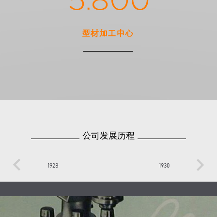
公司发展历程
keyboard_arrow_left
keyboard_arrow_right
1928
1930