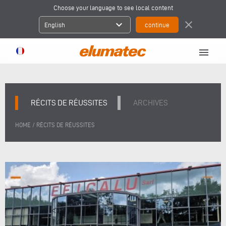
Choose your language to see local content
expand_more
close
English
menu
RÉCITS DE RÉUSSITES
ARCHIVES
/
HOME
RÉCITS DE RÉUSSITES