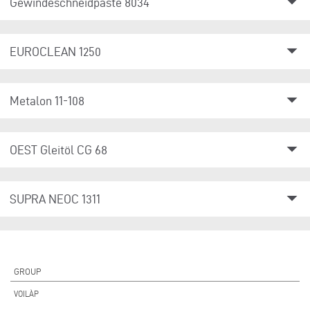
arrow_drop_down
Gewindeschneidpaste 8034
arrow_drop_down
EUROCLEAN 1250
arrow_drop_down
Metalon 11-108
arrow_drop_down
OEST Gleitöl CG 68
arrow_drop_down
SUPRA NEOC 1311
GROUP
VOILÀP