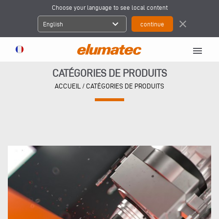
Choose your language to see local content
expand_more
close
English
menu
CATÉGORIES DE PRODUITS
ACCUEIL
/ CATÉGORIES DE PRODUITS