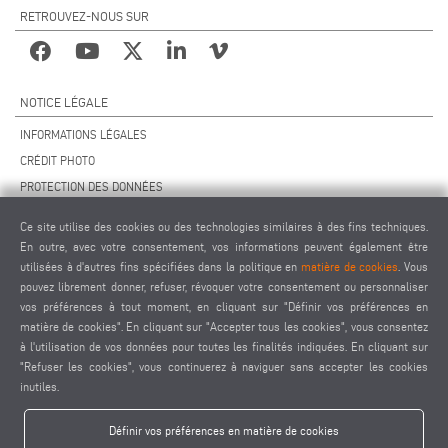
RETROUVEZ-NOUS SUR
NOTICE LÉGALE
INFORMATIONS LÉGALES
CRÉDIT PHOTO
PROTECTION DES DONNÉES
PROTECTION DES DONNÉES INTERNATIONAL
Ce site utilise des cookies ou des technologies similaires à des fins techniques.
CGV
En outre, avec votre consentement, vos informations peuvent également être
ACCORD DE TÉLÉMAINTENANCE
utilisées à d'autres fins spécifiées dans la politique en
matière de cookies
. Vous
pouvez librement donner, refuser, révoquer votre consentement ou personnaliser
PARAMÈTRES DES COOKIES
vos préférences à tout moment, en cliquant sur "Définir vos préférences en
CODE DE CONDUITE DES FOURNISSEURS
matière de cookies". En cliquant sur "Accepter tous les cookies", vous consentez
à l'utilisation de vos données pour toutes les finalités indiquées. En cliquant sur
"Refuser les cookies", vous continuerez à naviguer sans accepter les cookies
inutiles.
Définir vos préférences en matière de cookies