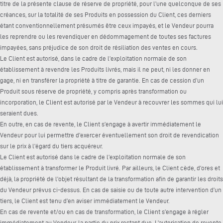
titre de la présente clause de réserve de propriété, pour l’une quelconque de ses
créances, sur la totalité de ses Produits en possession du Client, ces derniers
étant conventionnellement présumés être ceux impayés, et le Vendeur pourra
les reprendre ou les revendiquer en dédommagement de toutes ses factures
impayées, sans préjudice de son droit de résiliation des ventes en cours.
Le Client est autorisé, dans le cadre de l’exploitation normale de son
établissement à revendre les Produits livrés, mais il ne peut, ni les donner en
gage, ni en transférer la propriété à titre de garantie. En cas de cession d’un
Produit sous réserve de propriété, y compris après transformation ou
incorporation, le Client est autorisé par le Vendeur à recouvrer les sommes qui lui
seraient dues.
En outre, en cas de revente, le Client s’engage à avertir immédiatement le
Vendeur pour lui permettre d’exercer éventuellement son droit de revendication
sur le prix à l’égard du tiers acquéreur.
Le Client est autorisé dans le cadre de l’exploitation normale de son
établissement à transformer le Produit livré. Par ailleurs, le Client cède, d’ores et
déjà, la propriété de l’objet résultant de la transformation afin de garantir les droits
du Vendeur prévus ci-dessus. En cas de saisie ou de toute autre intervention d’un
tiers, le Client est tenu d’en aviser immédiatement le Vendeur.
En cas de revente et/ou en cas de transformation, le Client s’engage à régler
immédiatement au Vendeur, la partie du prix restant due. L’autorisation de revente