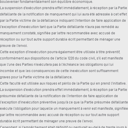
bouleverser fondamentalement son équilibre économique.
La suspension d'exécution prendra effet immédiatement, à réception par la Partie
défaillante de la notification de manquement qui lui aura été adressée à cet effet
par la Partie victime de la défaillance indiquant l'intention de faire application de
l'exception d'inexécution tant que la Partie défaillante n'aura pas remédié au
manquement constaté, signifiée par lettre recommandée avec accusé de
réception ou sur tout autre support durable écrit permettant de ménager une
preuve de l'envoi.
Cette exception d’inexécution pourra également être utilisée à titre préventif,
conformément aux dispositions de l’article 1220 du code civil, s’il est manifeste
que l’une des Parties n’exécutera pas à l’échéance les obligations qui lui
incombe et que les conséquences de cette inexécution sont suffisamment
graves pour la Partie victime de la défaillance.
Cette faculté est utilisée aux risques et périls de la Partie qui en prend l’initiative.
La suspension d’exécution prendra effet immédiatement, à réception par la Partie
présumée défaillante de la notification de l’intention de faire application de
l’exception d’inexécution préventive jusqu’à ce que la Partie présumée défaillante
exécute l’obligation pour laquelle un manquement à venir est manifeste, signifiée
par lettre recommandée avec accusé de réception ou sur tout autre support
durable écrit permettant de ménager une preuve de l’envoi.
Cependant, si l’empêchement était définitif ou perdurait au-delà de trente jours à