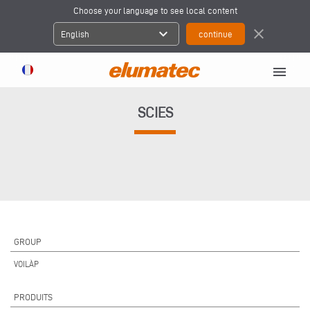
Choose your language to see local content
expand_more
close
English
menu
SCIES
GROUP
VOILÀP
PRODUITS