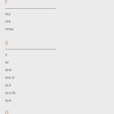
F
FAZ
FFR
FPRM
G
G
GF
GFW
GHS 15
GLR
GLS 192
GLW
H