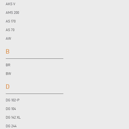
AKS V
AMS 200
AS 170
AS 70
AW
B
BR
BW
D
DG 102-P
DG 104
DG 142 XL
DG 244