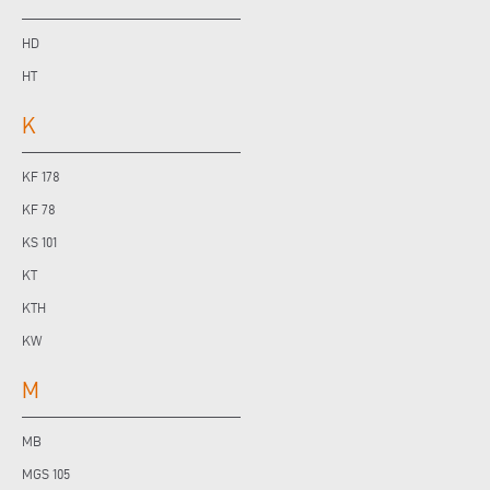
HD
HT
K
KF 178
KF 78
KS 101
KT
KTH
KW
M
MB
MGS 105