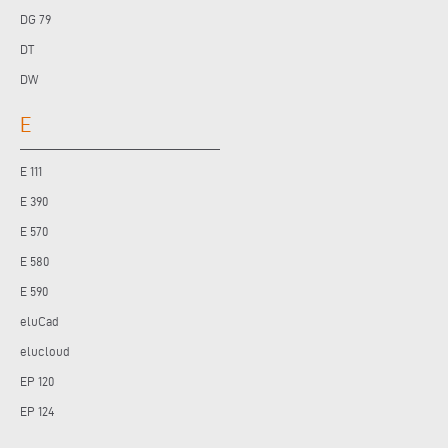
DG 79
DT
DW
E
E 111
E 390
E 570
E 580
E 590
eluCad
elucloud
EP 120
EP 124