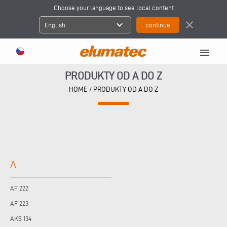
Choose your language to see local content
expand_more
close
English
menu
PRODUKTY OD A DO Z
HOME
/
PRODUKTY OD A DO Z
A
AF 222
AF 223
AKS 134