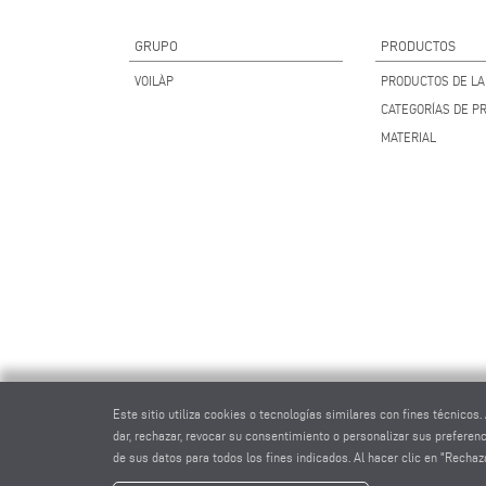
GRUPO
PRODUCTOS
VOILÀP
PRODUCTOS DE LA 
CATEGORÍAS DE P
MATERIAL
Este sitio utiliza cookies o tecnologías similares con fines técnico
dar, rechazar, revocar su consentimiento o personalizar sus preferen
de sus datos para todos los fines indicados. Al hacer clic en "Recha
eluma