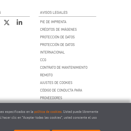
S
AVISOS LEGALES
PIE DE IMPRENTA
CRÉDITOS DE IMÁGENES
PROTECCIÓN DE DATOS
PROTECCIÓN DE DATOS
INTERNACIONAL
CCG
CONTRATO DE MANTENIMIENTO
REMOTO
AJUSTES DE COOKIES
CÓDIGO DE CONDUCTA PARA
PROVEEDORES
ines especificados en la
política de cookies
. Usted puede libremente
l hacer clic en "Aceptar todas las cookies", usted consiente el uso
c.com