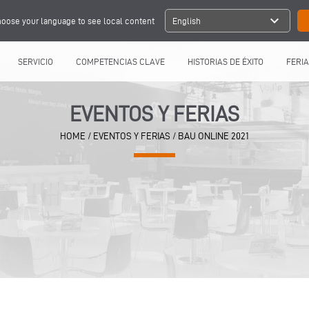
expand_more
oose your language to see local content
English
SERVICIO
COMPETENCIAS CLAVE
HISTORIAS DE ÉXITO
FERIA
EVENTOS Y FERIAS
HOME
/
EVENTOS Y FERIAS
/
BAU ONLINE 2021