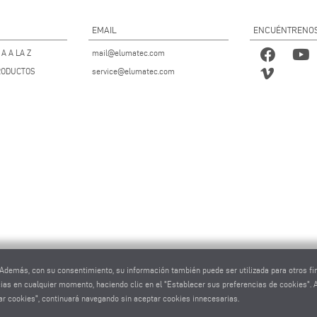
EMAIL
ENCUÉNTRENO
A A LA Z
mail@elumatec.com
RODUCTOS
service@elumatec.com
s. Además, con su consentimiento, su información también puede ser utilizada para otros f
cias en cualquier momento, haciendo clic en el "Establecer sus preferencias de cookies". A
zar cookies", continuará navegando sin aceptar cookies innecesarias.
tec AG - Pinacher Straße 61 - 75417 Mühlacker - Alemania - Teléfono
+49 7041-14 0
-
mail@elumate