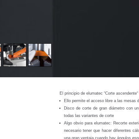
El principio de elumatec “Corte ascendente“
Ello permite el acceso libre a las mesas 
Disco de corte de gran diámetro con un
todas las variantes de corte
Algo obvio para elumatec: Recorte exteri
necesario tener que hacer diferentes cálc
una gran ventaja cuando hay ángulos esp