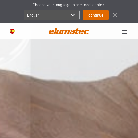
Choose your language to see local content
expand_more
close
English
menu