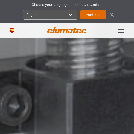
Choose your language to see local content
expand_more
close
English
menu