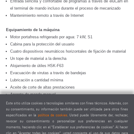
Entrada sencilla y confortable de programas a través de eluCam en
el terminal de mando incluso durante el proceso de mecanizado
Mantenimiento remoto a través de Internet
Equipamiento de la máquina
Motor portafresa refrigerado por agua: 7 kW, S1
Cabina para la protección del usuario
Cuatro dispositivos neumáticos horizontales de fijación de material
Un tope de material a la derecha
Alojamiento de útiles HSK-F63
Evacuación de virutas a través de bandejas
Lubricación a cantidad mínima
Aceite de corte de altas prestaciones
Aparato de mando manual
Calibre de profundidad
Este sitio utiliza cookies o tecnologías similares con fines técnicos. Además, con
su consentimiento, su información también puede ser utilizada para otros fines
especificados en la
política de cookies
. Usted puede libremente dar, rechazar,
Opciones
revocar su consentimiento o personalizar sus preferencias en cualquier
Herramientas
momento, haciendo clic en el "Establecer sus preferencias de cookies". Al hacer
Alojamientos de útiles
clic en "Aceptar todas las cookies", usted consiente el uso de sus datos para