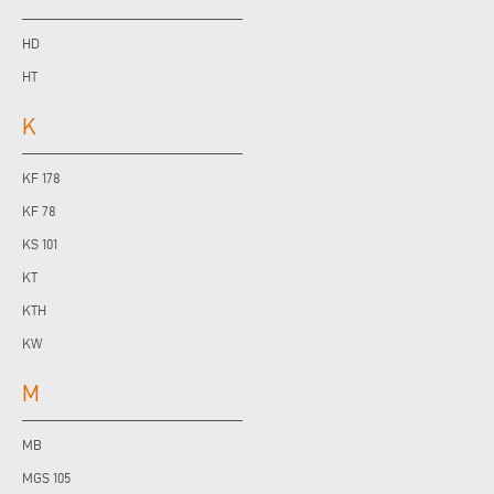
HD
HT
K
KF 178
KF 78
KS 101
KT
KTH
KW
M
MB
MGS 105