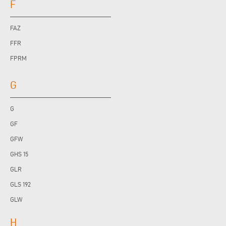
F
FAZ
FFR
FPRM
G
G
GF
GFW
GHS 15
GLR
GLS 192
GLW
H