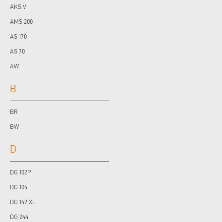
AKS V
AMS 200
AS 170
AS 70
AW
B
BR
BW
D
DG 102P
DG 104
DG 142 XL
DG 244