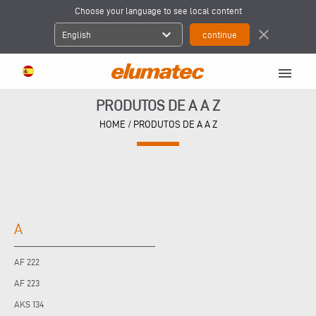
Choose your language to see local content
expand_more
close
English
menu
PRODUTOS DE A A Z
HOME
/ PRODUTOS DE A A Z
A
AF 222
AF 223
AKS 134