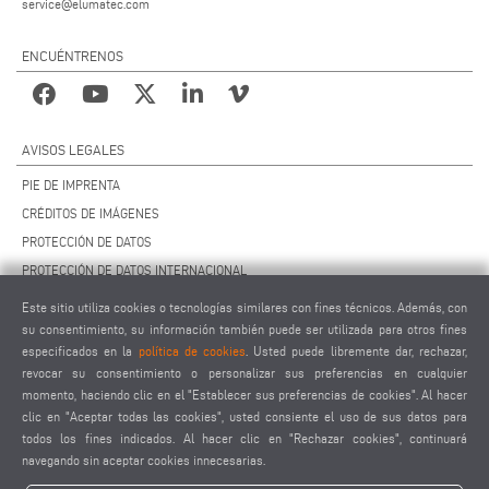
service@elumatec.com
ENCUÉNTRENOS
AVISOS LEGALES
PIE DE IMPRENTA
CRÉDITOS DE IMÁGENES
PROTECCIÓN DE DATOS
PROTECCIÓN DE DATOS INTERNACIONAL
CCG
Este sitio utiliza cookies o tecnologías similares con fines técnicos. Además, con
CONTRATO DE MANTENIMIENTO REMOTO
su consentimiento, su información también puede ser utilizada para otros fines
especificados en la
política de cookies
. Usted puede libremente dar, rechazar,
AJUSTES DE COOKIES
revocar su consentimiento o personalizar sus preferencias en cualquier
CÓDIGO DE CONDUCTA PARA PROVEEDORES
momento, haciendo clic en el "Establecer sus preferencias de cookies". Al hacer
clic en "Aceptar todas las cookies", usted consiente el uso de sus datos para
todos los fines indicados. Al hacer clic en "Rechazar cookies", continuará
navegando sin aceptar cookies innecesarias.