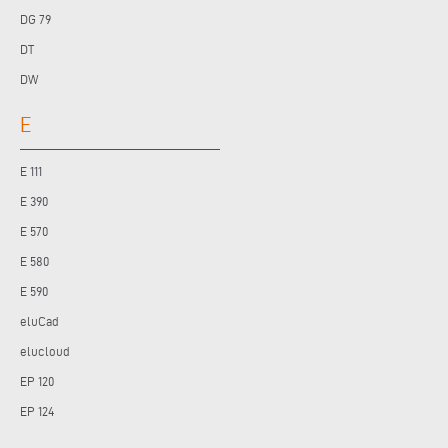
DG 79
DT
DW
E
E 111
E 390
E 570
E 580
E 590
eluCad
elucloud
EP 120
EP 124