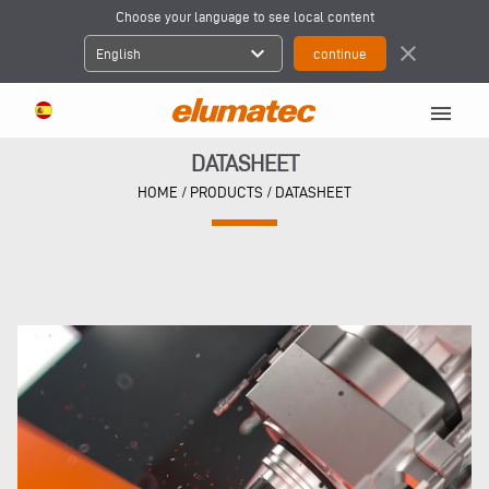
Choose your language to see local content
expand_more
close
English
menu
DATASHEET
HOME
/ PRODUCTS / DATASHEET