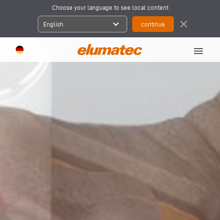
Choose your language to see local content
expand_more
close
English
menu